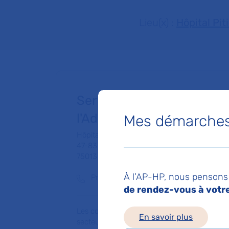
Lieu(x) :
Hôpital Pit
Service de Psychiatrie de 
l'Adolescent
Mes démarches 
Hôpital Pitié-Salpêtrière
47-83 boulevard de l'Hôpital
75013 Paris
À l’AP-HP, nous pensons 
Prise de rendez-vous :
01 42 16 23 63
de rendez-vous à votre 
Les consultations publiques de ce médecin
En savoir plus
secteur 1 (tarifs de l'AP-HP)