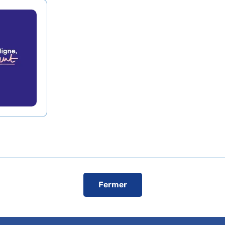
Voir le plan de l'hôpital
ise
cent non sectorisée
Fermer