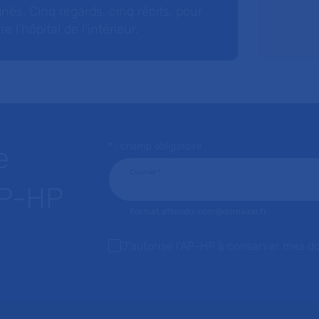
nés. Cinq regards, cinq récits, pour
l’hôpital de l’intérieur.
* : champ obligatoire
e
Courriel
*
AP-HP
Format attendu: nom@domaine.fr
J'autorise l'AP-HP à conserver mes d