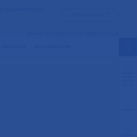
r les patients et les
Je fais un don
MON AP-HP
FAIRE UN DON
NOS HÔPITAUX
 INNOVATION
NOUS CONNAÎTRE
Aff
Prendre
rendez-
vous en
ligne
Contact
Payer en