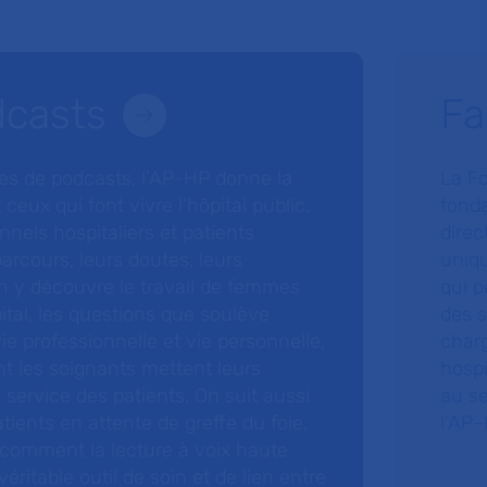
dcasts
Fa
ries de podcasts, l’AP-HP donne la
La F
 ceux qui font vivre l’hôpital public.
fonda
nnels hospitaliers et patients
direc
arcours, leurs doutes, leurs
uniq
 y découvre le travail de femmes
qui p
ital, les questions que soulève
des s
 vie professionnelle et vie personnelle,
charg
nt les soignants mettent leurs
hospi
ervice des patients. On suit aussi
au s
tients en attente de greffe du foie,
l’AP–
 comment la lecture à voix haute
éritable outil de soin et de lien entre