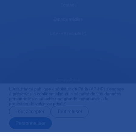
Contact
Espace médias
L'AP-HP recrute
Accessibilité
L'Assistance publique - hôpitaux de Paris (AP-HP) s'engage
à préserver la confidentialité et la sécurité de vos données
personnelles et attache une grande importance à la
Mentions légales
protection de votre vie privée.
Tout accepter
Tout refuser
Plan du site
Personnaliser
Prendre rendez-
Contact
Payer en ligne
Préparer son
vous en ligne
admission