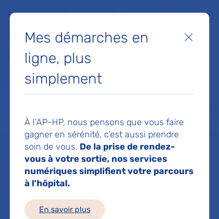
Faites un don à la Fondation de l'AP-HP pour soutenir la
recherche, l'innovation et la qualité de vie à l'hôpital pour les
Mes démarches en
patients et les soignants !
Fermer
ligne, plus
Je fais un don
simplement
MON AP-HP
FAIRE UN DON
NOS HÔPITAUX
Menu
Aff
À l’AP-HP, nous pensons que vous faire
Accueil
Dr WONG TATIANA
gagner en sérénité, c’est aussi prendre
soin de vous.
De la prise de rendez-
Dr TATIANA WONG
vous à votre sortie, nos services
numériques simplifient votre parcours
à l’hôpital.
Radio-diagnostic
En savoir plus