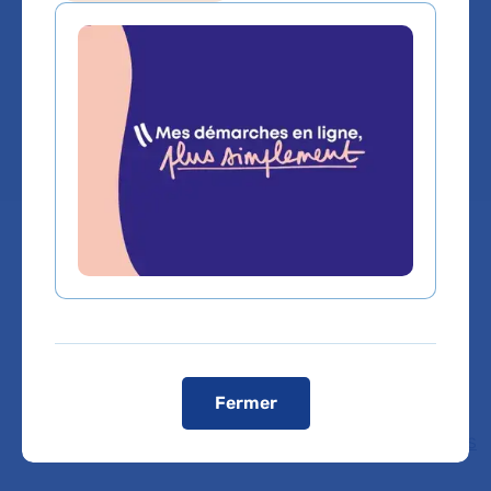
Service(s) :
Service d'Imagerie Spécialisées
et des Urgences
Lieu(x) :
Hôpital Pitié-Salpêtrière
Vous êtes médecin de ville, pour adresser vos
patients ou bénéficier d'une expertise médicale,
cliquez sur le service de rattachement du Dr
TATIANA WONG
Fermer
Service d'Imagerie Spécialisées et des Urgences