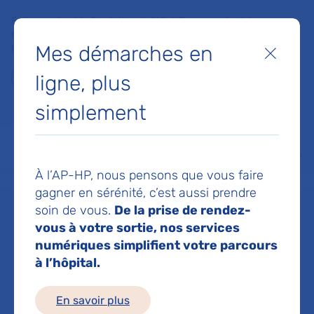
Faites un don à la Fondation de l'AP-HP pour soutenir la
recherche, l'innovation et la qualité de vie à l'hôpital pour les
Mes démarches en
patients et les soignants !
Fermer
ligne, plus
Je fais un don
simplement
MON AP-HP
FAIRE UN DON
NOS HÔPITAUX
Menu
Aff
À l’AP-HP, nous pensons que vous faire
Accueil
Dr ZOUAOUI AMEL
gagner en sérénité, c’est aussi prendre
soin de vous.
De la prise de rendez-
Dr AMEL
vous à votre sortie, nos services
numériques simplifient votre parcours
à l’hôpital.
ZOUAOUI
En savoir plus