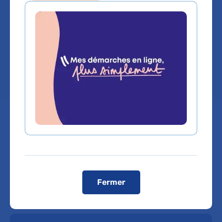
Service(s) :
Service d'Accueil des urgences
adultes
Lieu(x) :
Hôpital Antoine-Béclère
Fermer