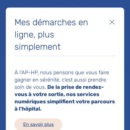
Faites un don à la Fondation de l'AP-HP pour soutenir la
recherche, l'innovation et la qualité de vie à l'hôpital pour les
Mes démarches en
patients et les soignants !
Fermer
ligne, plus
Je fais un don
simplement
MON AP-HP
FAIRE UN DON
NOS HÔPITAUX
Menu
Aff
À l’AP-HP, nous pensons que vous faire
Accueil
Service de Gériatrie ambulatoire
gagner en sérénité, c’est aussi prendre
soin de vous.
De la prise de rendez-
vous à votre sortie, nos services
Service de
numériques simplifient votre parcours
à l’hôpital.
Gériatrie
En savoir plus