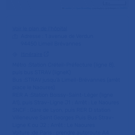
30 m
Leaflet
|
©
OpenStreetMap
contributors contributors ©
CARTO
Voir le plan de l'hôpital
Adresse : 1 avenue de Verdun
94450 Limeil Brévannes
Itinéraire
Métro :Station Créteil-Préfecture (ligne 8),
puis bus STRAV (ligneK)
Bus :STRAV jusqu’à Limeil-Brévannes (arrêt
place le Naoures)
RER A :Station Boissy-Saint-Léger (ligne
A1), puis Strav-Ligne J1 ; Arrêt : Le Naoures
SNCF :
Gare de Lyon, puis RER D station
Villeneuve Saint Georges Puis Bus Strav-
Ligne K ou J2 ; Arrêt : Le Naoures
Voiture :de Paris : prendre autoroute A4