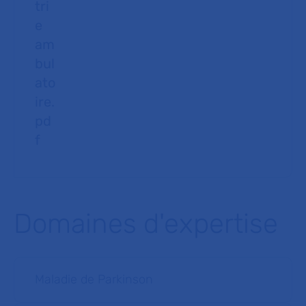
tri
e
am
bul
ato
ire.
pd
f
Domaines d'expertise
Maladie de Parkinson