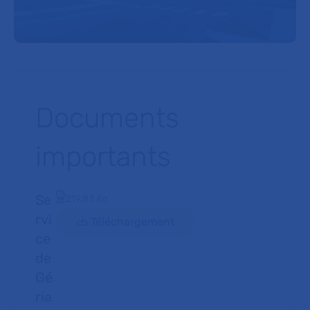
Documents
importants
Se
Document PDF
219.83 Ko
rvi
Téléchargement
ce
de
Gé
ria