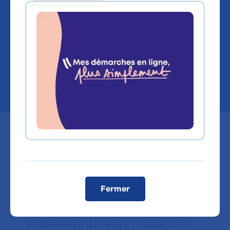
comme une avancée prometteuse dans le
traitement ciblé de certains cancers. Pour
accompagner le développement de cette
discipline innovante, l’AP-HP organise le 24 juin
2026 une première journée dédiée aux enjeux,
pratiques et perspectives de la RIV.
Dates
Mercredi
24
juin
2026
Fermer
Emplacement
Amphithéâtre du siège à l’hôpital Saint-