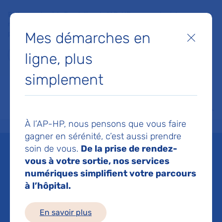
Faites un don à la Fondation de l'AP-HP pour soutenir la
recherche, l'innovation et la qualité de vie à l'hôpital pour les
Mes démarches en
patients et les soignants !
Fermer
ligne, plus
Je fais un don
simplement
MON AP-HP
FAIRE UN DON
NOS HÔPITAUX
Menu
Aff
À l’AP-HP, nous pensons que vous faire
Accueil
Liste des événements
Journée Radiothérapie interne vectorisée
gagner en sérénité, c’est aussi prendre
Mis à jour le 09/06/2026
Partager :
soin de vous.
De la prise de rendez-
vous à votre sortie, nos services
Journée Radiothérapie
numériques simplifient votre parcours
à l’hôpital.
interne vectorisée
En savoir plus
La radiothérapie interne vectorisée (RIV) s’impose