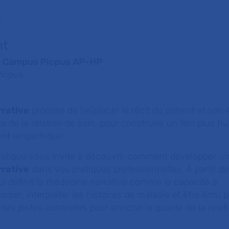
6
nt
u Campus Picpus AP-HP
Picpus,
rative
propose de (re)placer le récit du patient et son
e de la relation de soin, pour construire un lien plus h
ent empathique.
matique vous invite à découvrir comment développer u
rative
dans vos pratiques professionnelles. À partir d
ui définit la médecine narrative comme la capacité à
orber, interpréter les histoires de maladie et être ému p
es pistes concrètes pour enrichir la qualité de la relat