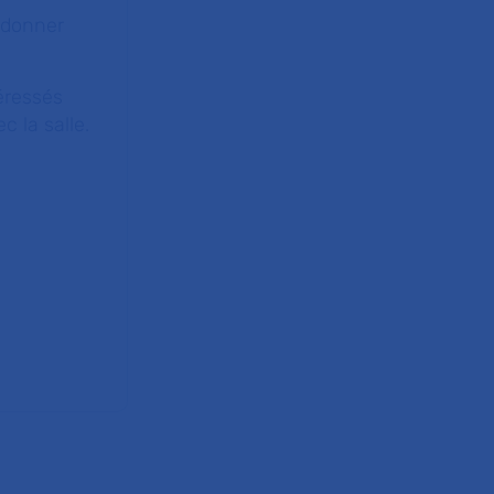
edonner
éressés
c la salle.