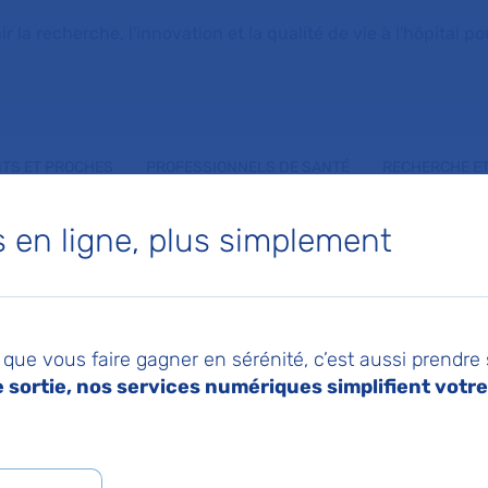
la recherche, l'innovation et la qualité de vie à l'hôpital pou
NTS ET PROCHES
PROFESSIONNELS DE SANTÉ
RECHERCHE ET
t par écouter autrement ? Au cœur de chaque parcours de soin, il y a une histoire
en ligne, plus simplement
026
Pa
cine narrative ? Et 
que vous faire gagner en sérénité, c’est aussi prendre
sortie, nos services numériques simplifient votre 
 commençait par éc