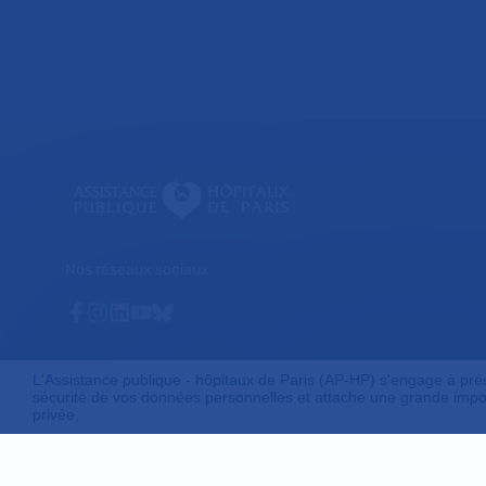
Nos réseaux sociaux
Facebook
Instagram
Linkedin
Youtube
Bluesky
L'Assistance publique - hôpitaux de Paris (AP-HP) s'engage à préser
sécurité de vos données personnelles et attache une grande impor
privée.