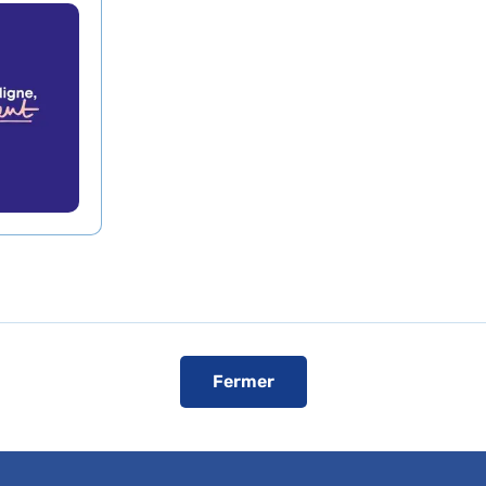
ent ? Au cœur de c
 de soin, il y a une
n Continue a le plaisir de vous inviter à la conférence
igner commençait par écouter autrement ? Au cœur de 
 a une histoire
Fermer