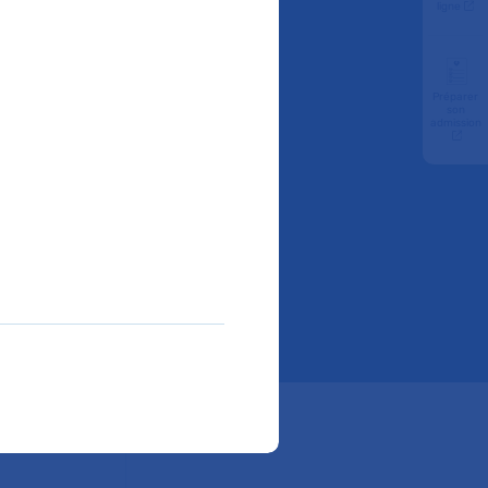
haque
ligne
Préparer
son
admission
 : La médecine
chaque