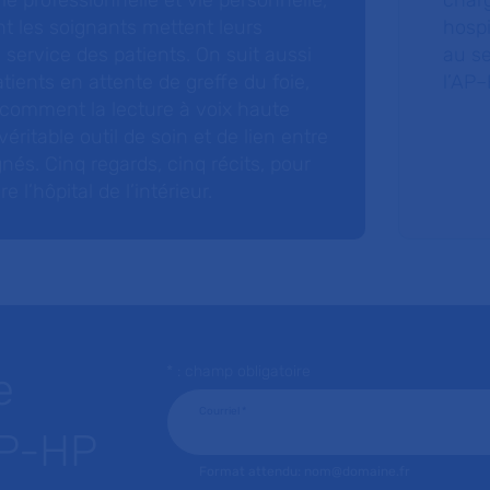
 vie professionnelle et vie personnelle,
charg
nt les soignants mettent leurs
hospi
ervice des patients. On suit aussi
au s
tients en attente de greffe du foie,
l’AP–
 comment la lecture à voix haute
éritable outil de soin et de lien entre
nés. Cinq regards, cinq récits, pour
l’hôpital de l’intérieur.
* : champ obligatoire
e
Courriel
*
AP-HP
Format attendu: nom@domaine.fr