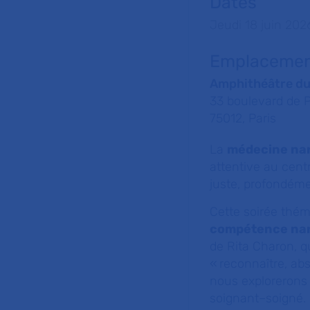
Dates
Jeudi
18
juin
202
Emplaceme
Amphithéâtre d
33 boulevard de 
75012, Paris
La
médecine nar
attentive au centr
juste, profondém
Cette soirée thé
compétence nar
de Rita Charon, q
«
reconnaître, abs
nous explorerons d
soignant–soigné.