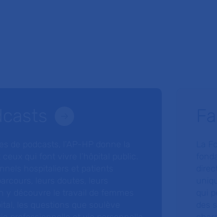
dcasts
Fa
ries de podcasts, l’AP-HP donne la
La F
 ceux qui font vivre l’hôpital public.
fonda
nnels hospitaliers et patients
direc
arcours, leurs doutes, leurs
uniq
 y découvre le travail de femmes
qui p
ital, les questions que soulève
des s