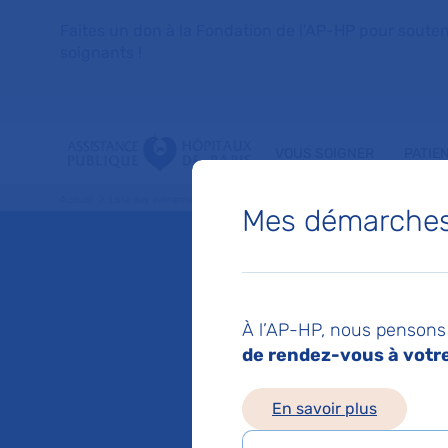
Faites un don à la Fondation de l'AP-HP pour soutenir 
soignants !
VOUS SOIGNER
PATIE
Accueil
Liste des événements
La médecine narrative ? Et si soigner commençai
Mes démarches 
Mis à jour le 10/06/2
La méde
À l’AP-HP, nous pensons 
de rendez-vous à votre 
soigner
En savoir plus