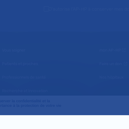
J'autorise l'AP-HP à conserver mes d
Vous soigner
mon AP-HP
Patients et proches
Faire un don
Professionnels de santé
Nos hôpitaux
Recherche et innovation
ver la confidentialité et la
Nous connaître
tance à la protection de votre vie