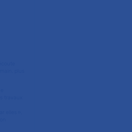
 écoute
umain, plus
ne
es travaux
ar elles
»,
ion