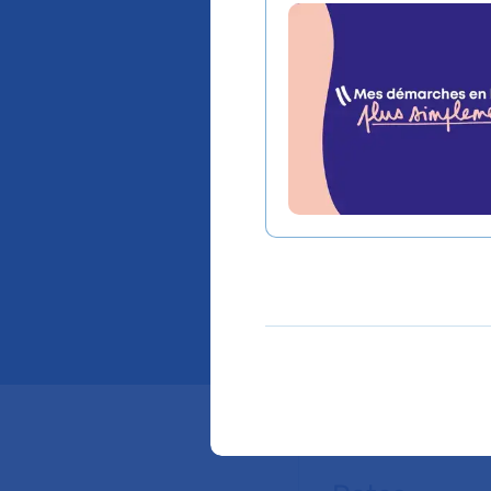
autrem
parcours
histoire
Le Centre de formatio
narrative ? Et si so
parcours de soin, il y