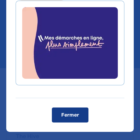
Le 24 juin 2026, le Paris Saclay Cancer Cluster
(PSCC) organise un symposium exclusif dédié à
l’immunothérapie des cancers « Summer
Science Summit - Latest Breakthroughs in
Immuno-Oncology ».
Dates
Mercredi
24
juin
2026
Fermer
Emplacement
The Hive