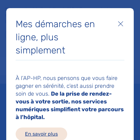
Faites un don à la Fondation de l'AP-HP pour soutenir la
recherche, l'innovation et la qualité de vie à l'hôpital pour les
Mes démarches en
patients et les soignants !
Fermer
ligne, plus
Je fais un don
simplement
MON AP-HP
FAIRE UN DON
NOS HÔPITAUX
Menu
Aff
À l’AP-HP, nous pensons que vous faire
Accueil
Liste des événements
Le sommet scientifique d'été du Paris Saclay Cancer Clu
gagner en sérénité, c’est aussi prendre
Mis à jour le 26/05/2026
Partager :
soin de vous.
De la prise de rendez-
vous à votre sortie, nos services
Le sommet scientifique
numériques simplifient votre parcours
à l’hôpital.
d'été du Paris Saclay
Cancer Cluster 2026
En savoir plus