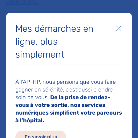
entérologie
Lieu(x) :
Hôpital Louis-Mourier
Mes démarches en
Fermer
ligne, plus
simplement
Service d'Hépato-gastro-
entérologie
À l’AP-HP, nous pensons que vous faire
gagner en sérénité, c’est aussi prendre
Hôpital Louis-Mourier
soin de vous.
De la prise de rendez-
178 rue des Renouillers
92700 Colombes
vous à votre sortie, nos services
numériques simplifient votre parcours
Prise de rendez-vous :
01 47 60 68 00
à l’hôpital.
Voir toutes les informations de contact
En savoir plus