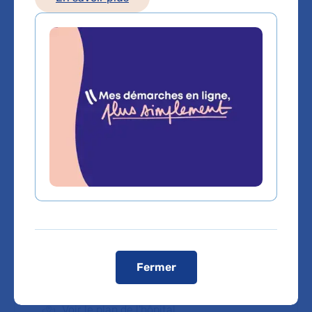
Les consultations publiques de ce médecin sont
conventionnées secteur 1 (tarifs de l'AP-HP)
Comment venir à l'hôpital ?
Moyens d’accès :
Bus :
Gare de Colombes puis bus 304 arrêt hôpital Louis-
Mourier
Métro :
Ligne 13 destination Les Courtilles
station Asnières puis bus 304 arrêt hôpital Louis-Mourier
T2 :
station parc Pierre Lagravère puis bus 304 arrêt
hôpital Louis-Mourier
RER A :
Gare de Nanterre-Université puis bus 304 arrêt
hôpital Louis-Mourier
Voiture :
Autoroute A86 sortie Colombes Centre (pas de
possibilité de stationner dans l'enceinte de l'hôpital sauf si
détenteur de la carte mobilité inclusion (CMI)
stationnement)
Fermer
Télécharger le plan de l'hôpital :
Plan Louis-Mourier
Voir le plan de l'hôpital