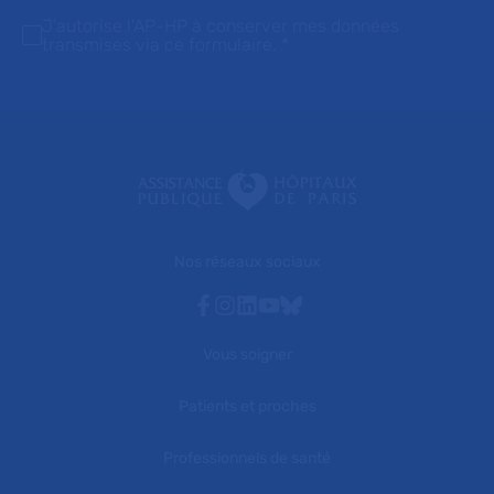
J'autorise l'AP-HP à conserver mes données
transmises via ce formulaire.
*
Nos réseaux sociaux
Facebook
Instagram
Linkedin
Youtube
Bluesky
Vous soigner
Patients et proches
Professionnels de santé