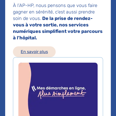
Hôpital Ambroise-Paré
À l’AP-HP, nous pensons que vous faire
9 avenue Charles-de-Gaulle
gagner en sérénité, c’est aussi prendre
92100 Boulogne-Billancourt
soin de vous.
De la prise de rendez-
Prise de rendez-vous :
01 49 09 54 78
vous à votre sortie, nos services
numériques simplifient votre parcours
à l’hôpital.
Les consultations publiques de ce médecin sont
conventionnées secteur 1 (tarifs de l'AP-HP)
En savoir plus
Comment venir à l'hôpital ?
Métro :
Ligne 9 - Station Marcel Sembat puis bus 123 arrêt
"Hôpital Ambroise-Paré"
Ligne 10 - Station Porte d'Auteuil ou boulogne Jean
Jaures puis bus 123 arrêt "Hôpital Ambroise-Paré"
Bus :
- Paris-Banlieue : 52,72, PC1 arrêt Porte d'Auteuil puis bus
123
- Banlieue : 123, 241 arrêt "Hôpital Ambroise-Paré"