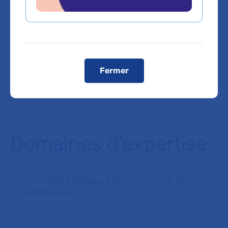
Voiture :
Périphérique intérieur ou extérieur, sortie "Porte d'Auteuil"
Registres publics d’accessibilité (RPA)
Pour faciliter la lecture, seules les synthèses des
caractéristiques d’accessibilité de chaque bâtiment sont
consultables sur le site Internet de l’hôpital :
Les consulter.
Fermer
Voir le plan de l'hôpital
Domaines d'expertise
Chirurgie plastique (reconstructrice et
esthétique)