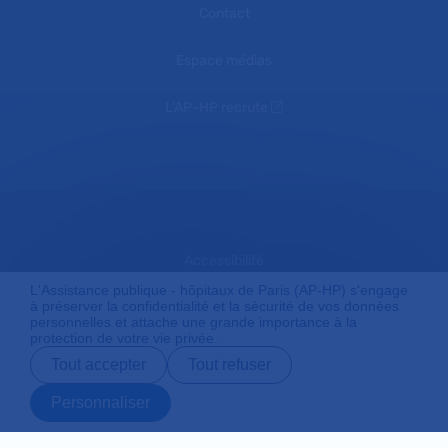
Contact
Espace médias
L'AP-HP recrute
Accessibilité
L'Assistance publique - hôpitaux de Paris (AP-HP) s'engage
à préserver la confidentialité et la sécurité de vos données
personnelles et attache une grande importance à la
Mentions légales
protection de votre vie privée.
Tout accepter
Tout refuser
Plan du site
Personnaliser
Prendre rendez-
Contact
Payer en ligne
Préparer son
vous en ligne
admission