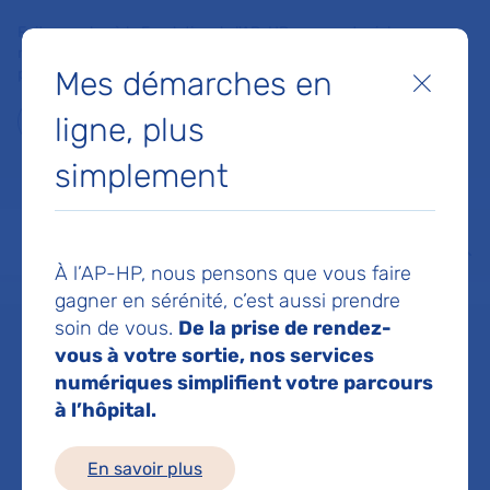
Faites un don à la Fondation de l'AP-HP pour soutenir la
recherche, l'innovation et la qualité de vie à l'hôpital pour les
Mes démarches en
patients et les soignants !
Fermer
ligne, plus
Je fais un don
simplement
MON AP-HP
FAIRE UN DON
NOS HÔPITAUX
Menu
Aff
À l’AP-HP, nous pensons que vous faire
Accueil
Service d'Unité de Chirurgie et Anesthésie Ambulatoire
gagner en sérénité, c’est aussi prendre
soin de vous.
De la prise de rendez-
vous à votre sortie, nos services
Service d'Unité de
numériques simplifient votre parcours
à l’hôpital.
Chirurgie et
En savoir plus