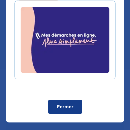
Anesthésie
Ambulatoire
Hôpital Jean-Verdier
Comment venir à l'hôpital ?
Fermer
Visiter le site internet de l’hôpital