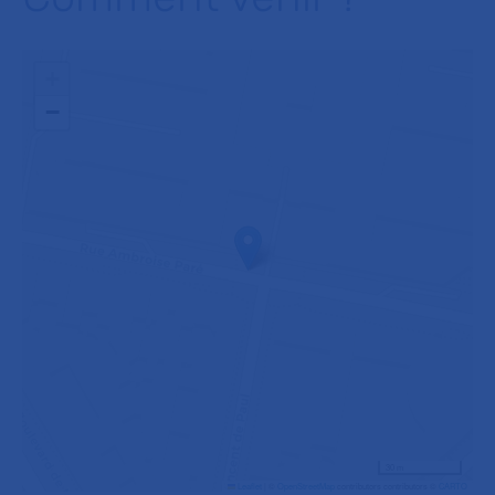
+
−
30 m
Leaflet
|
©
OpenStreetMap
contributors contributors ©
CARTO