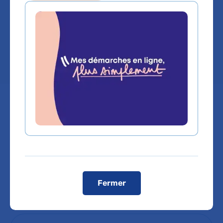
vieillissement
Hôpital Lariboisière
Comment venir à l'hôpital ?
Visiter le site internet de l’hôpital
Fermer