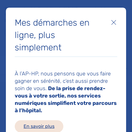
Faites un don à la Fondation de l'AP-HP pour soutenir la
recherche, l'innovation et la qualité de vie à l'hôpital pour les
Mes démarches en
patients et les soignants !
Fermer
ligne, plus
Je fais un don
simplement
MON AP-HP
FAIRE UN DON
NOS HÔPITAUX
Menu
Aff
À l’AP-HP, nous pensons que vous faire
Accueil
Service de Biologie du vieillissement
gagner en sérénité, c’est aussi prendre
soin de vous.
De la prise de rendez-
vous à votre sortie, nos services
Service de
numériques simplifient votre parcours
à l’hôpital.
Biologie du
En savoir plus