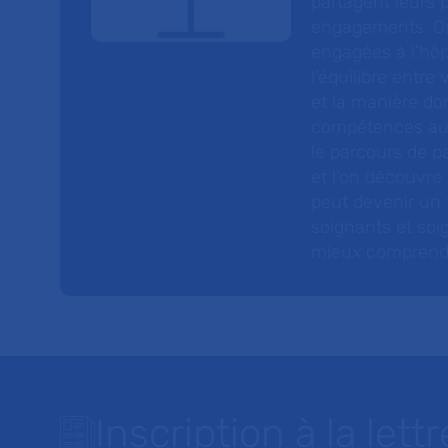
partagent leurs p
engagements. On
engagées à l’hôp
l’équilibre entre
et la manière do
compétences au s
le parcours de pa
et l’on découvre
peut devenir un v
soignants et soig
mieux comprendre 
Inscription à la lettr