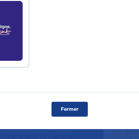
dcasts
Fa
Fermer
ries de podcasts, l’AP-HP donne la
La F
 ceux qui font vivre l’hôpital public.
fonda
nnels hospitaliers et patients
direc