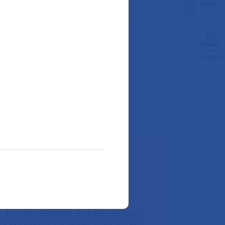
ligne
Préparer
son
admission
ire un don
ondation de l’AP-HP est une
tion hospitalière qui agit en lien
t avec les équipes de l’AP-HP, son