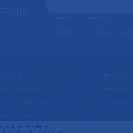
Courriel
*
AP-HP
Format attendu: nom@domaine.fr
J'autorise l'AP-HP à conserver mes d
Vous soigner
mon AP-HP
Patients et proches
Faire un don
Professionnels de santé
Nos hôpitaux
Recherche et innovation
ver la confidentialité et la
Nous connaître
tance à la protection de votre vie