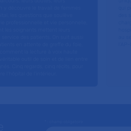
arcours, leurs doutes, leurs
uniq
 y découvre le travail de femmes
qui p
ital, les questions que soulève
des s
 vie professionnelle et vie personnelle,
charg
nt les soignants mettent leurs
hospi
ervice des patients. On suit aussi
au s
tients en attente de greffe du foie,
l’AP–
 comment la lecture à voix haute
éritable outil de soin et de lien entre
nés. Cinq regards, cinq récits, pour
l’hôpital de l’intérieur.
* : champ obligatoire
e