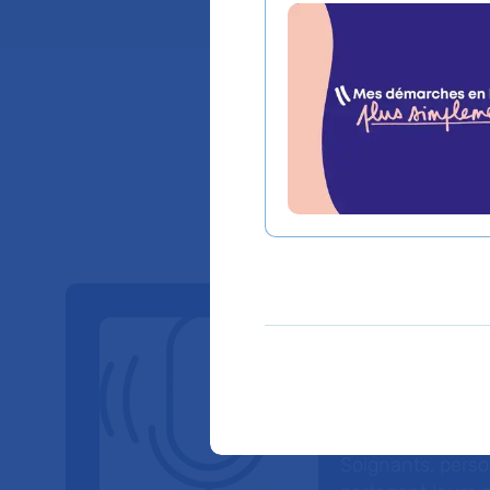
Nos Po
À travers six sé
parole à celles et
Soignants, perso