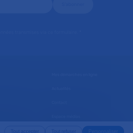
onnées transmises via ce formulaire.
*
Mes démarches en ligne
Actualités
Contact
Espace médias
L'AP-HP recrute
Tout accepter
Tout refuser
Personnaliser