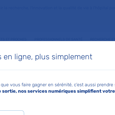
la recherche, l'innovation et la qualité de vie à l'hôpital pou
NTS ET PROCHES
PROFESSIONNELS DE SANTÉ
RECHERCHE ET
en ligne, plus simplement
MOISSONNIER
que vous faire gagner en sérénité, c’est aussi prendre
sortie, nos services numériques simplifient votre 
 d'Accueil des urgences adultes
toine-Béclère