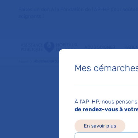
Faites un don à la Fondation de l'AP-HP pour soutenir 
soignants !
VOUS SOIGNER
PATIE
Accueil
MOISSONNIER JULIE
Mes démarches 
JULIE 
À l’AP-HP, nous pensons 
de rendez-vous à votre 
Service(s) :
Service
En savoir plus
Lieu(x) :
Hôpital An