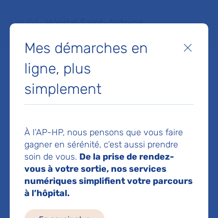
Lieu(x) :
Hôpital Saint-Antoine
Mes démarches en
Fermer
ligne, plus
simplement
Service de Cardiologie
Hôpital Saint-Antoine
184 rue du Faubourg Saint-Antoine
À l’AP-HP, nous pensons que vous faire
75012 Paris
gagner en sérénité, c’est aussi prendre
Prise de rendez-vous :
01 49 28 24 59
soin de vous.
De la prise de rendez-
vous à votre sortie, nos services
Voir toutes les informations de contact
numériques simplifient votre parcours
à l’hôpital.
Les consultations publiques de ce médecin sont
conventionnées secteur 1 (tarifs de l'AP-HP)