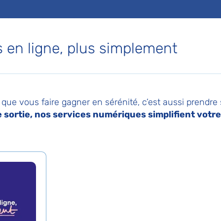
chin - Port-Royal
en ligne, plus simplement
Voir le plan de l'hôpital
que vous faire gagner en sérénité, c’est aussi prendre
sortie, nos services numériques simplifient votre 
 sont conventionnées