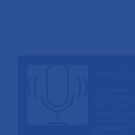
Nos Po
À travers six sé
parole à celles et
Soignants, perso
partagent leurs p
engagements. On
engagées à l’hôp