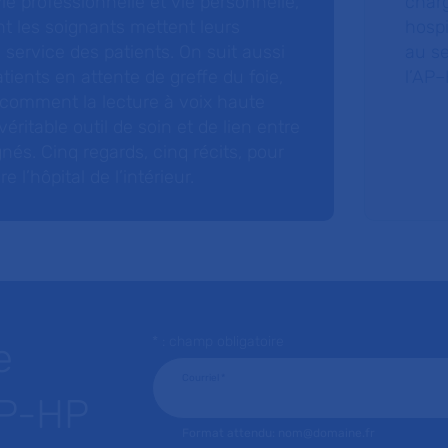
 vie professionnelle et vie personnelle,
charg
nt les soignants mettent leurs
hospi
ervice des patients. On suit aussi
au s
tients en attente de greffe du foie,
l’AP–
 comment la lecture à voix haute
éritable outil de soin et de lien entre
nés. Cinq regards, cinq récits, pour
l’hôpital de l’intérieur.
* : champ obligatoire
e
Courriel
*
AP-HP
Format attendu: nom@domaine.fr