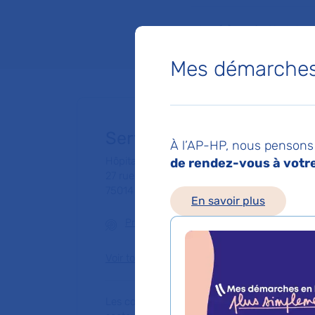
Lieu(x) :
Hôpital Co
Mes démarches 
Service de Pneumologie
À l’AP-HP, nous pensons 
Hôpital Cochin - Port-Royal
de rendez-vous à votre 
27 rue du Faubourg Saint-Jacques
75014 Paris
En savoir plus
Prendre rendez-vous en ligne
Voir toutes les informations de contact
Les consultations publiques de ce médecin