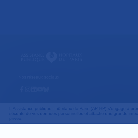
Nos réseaux sociaux
Facebook
Instagram
Linkedin
Youtube
Bluesky
L'Assistance publique - hôpitaux de Paris (AP-HP) s'engage à préser
sécurité de vos données personnelles et attache une grande impor
privée.