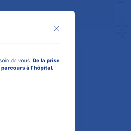
ligne
Préparer
Fermer la boîte de dialogue
son
admission
 soin de vous.
De la prise
parcours à l’hôpital.