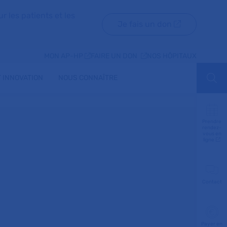
r les patients et les
Je fais un don
MON AP-HP
FAIRE UN DON
NOS HÔPITAUX
 INNOVATION
NOUS CONNAÎTRE
Aff
Prendre
rendez-
vous en
ligne
Contact
Payer en