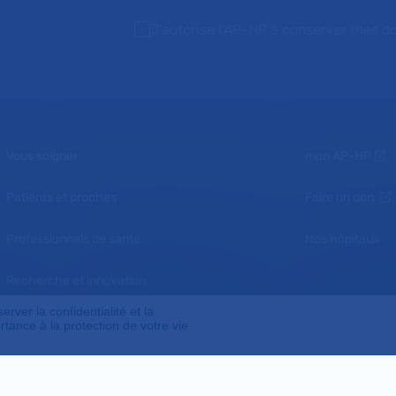
J'autorise l'AP-HP à conserver mes d
Vous soigner
mon AP-HP
Patients et proches
Faire un don
Professionnels de santé
Nos hôpitaux
Recherche et innovation
ver la confidentialité et la
Nous connaître
tance à la protection de votre vie