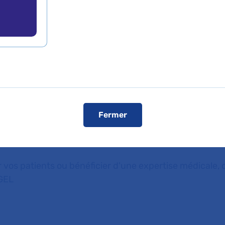
ise
Médecine des maladies rares
Fermer
 vos patients ou bénéficier d'une expertise médicale, c
GEL