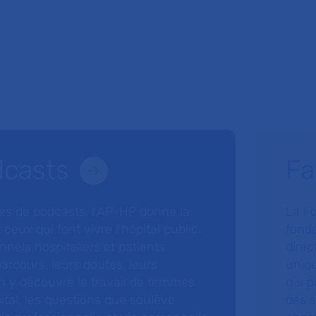
dcasts
Fa
ries de podcasts, l’AP-HP donne la
La F
 ceux qui font vivre l’hôpital public.
fonda
nnels hospitaliers et patients
direc
arcours, leurs doutes, leurs
uniq
 y découvre le travail de femmes
qui p
ital, les questions que soulève
des s