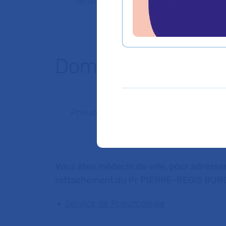
secteur 1 (tarifs de l'AP-HP)
Domaines d'expert
Pneumologie
Vous êtes médecin de ville, pour adresser
rattachement du Pr PIERRE-REGIS BUR
Service de Pneumologie