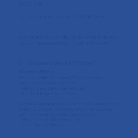
75013 Paris
Prise de rendez-vous :
01 42 16 23 63
Les consultations publiques de ce médecin sont
conventionnées secteur 1 (tarifs de l'AP-HP)
Comment venir à l'hôpital ?
L’accès « Pitié »
83, bd de l’hôpital est ouvert 7j/7 et 24h/24 pour les
véhicules autorisés et les piétons.
– Métro : ligne 5 (station Saint-Marcel)
– Bus : 91 et 57 (arrêt Saint-Marcel)
L’accès « Vincent Auriol
» 52 bd Vincent Auriol est ouvert
du lundi au vendredi, de 6h00 à 18h pour les véhicules
autorisés et de 6h00 à 21h30 pour les piétons.
– Métro : ligne 6 (station Chevaleret)
– Bus : 27 (arrêt Nationale)