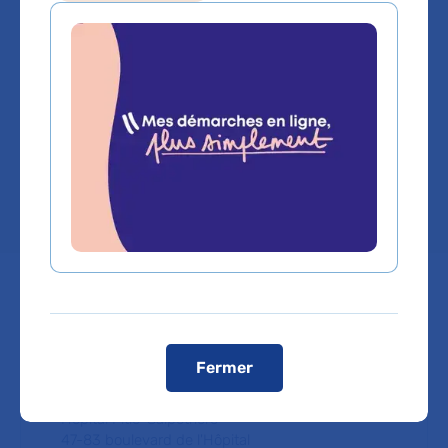
Psychiatrie
Service(s) :
Service de Psychiatrie de
l'Enfant et de l'Adolescent
Lieu(x) :
Hôpital Pitié-Salpêtrière
Service de Psychiatrie de
Fermer
l'Enfant et de l'Adolescent
Hôpital Pitié-Salpêtrière
47-83 boulevard de l'Hôpital