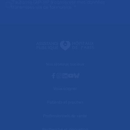
J'autorise l'AP-HP à conserver mes données
transmises via ce formulaire.
*
Nos réseaux sociaux
Facebook
Instagram
Linkedin
Youtube
Bluesky
Vous soigner
Patients et proches
Professionnels de santé
Recherche et innovation