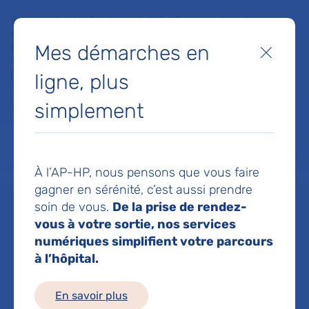
Faites un don à la Fondation de l'AP-HP pour soutenir la
recherche, l'innovation et la qualité de vie à l'hôpital pour les
Mes démarches en
patients et les soignants !
Fermer
ligne, plus
Je fais un don
simplement
MON AP-HP
FAIRE UN DON
NOS HÔPITAUX
Menu
Aff
À l’AP-HP, nous pensons que vous faire
Accueil
Pr CONSOLI ANGELE
gagner en sérénité, c’est aussi prendre
soin de vous.
De la prise de rendez-
Pr ANGELE
vous à votre sortie, nos services
numériques simplifient votre parcours
à l’hôpital.
CONSOLI
En savoir plus