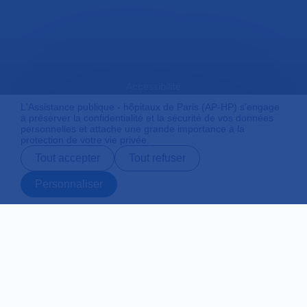
Accessibilité
L'Assistance publique - hôpitaux de Paris (AP-HP) s'engage
à préserver la confidentialité et la sécurité de vos données
personnelles et attache une grande importance à la
Mentions légales
protection de votre vie privée.
Tout accepter
Tout refuser
Plan du site
Personnaliser
Prendre rendez-
Contact
Payer en ligne
Préparer son
vous en ligne
admission
Protection des données personnelles