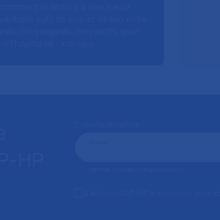
 comment la lecture à voix haute
éritable outil de soin et de lien entre
nés. Cinq regards, cinq récits, pour
l’hôpital de l’intérieur.
* : champ obligatoire
e
Courriel
*
AP-HP
Format attendu: nom@domaine.fr
J'autorise l'AP-HP à conserver mes d