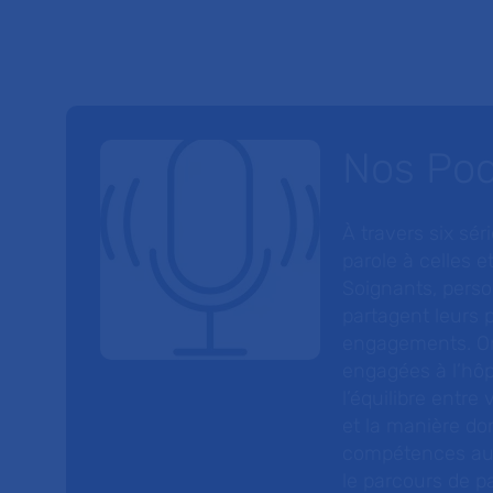
Nos Po
À travers six sé
parole à celles et
Soignants, perso
partagent leurs p
engagements. On
engagées à l’hôp
l’équilibre entre
et la manière do
compétences au s
le parcours de pa