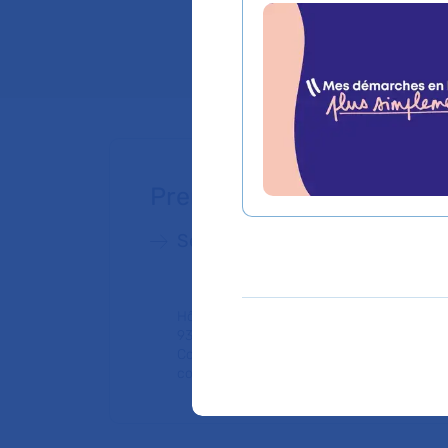
Lieu(x) :
Hôpital Av
Prendre rendez-vous
Service de Médecine Interne
Hôpital Avicenne
93000 Bobigny
Consultation publique (tarifs de l'AP-HP,
conventionné secteur 1)