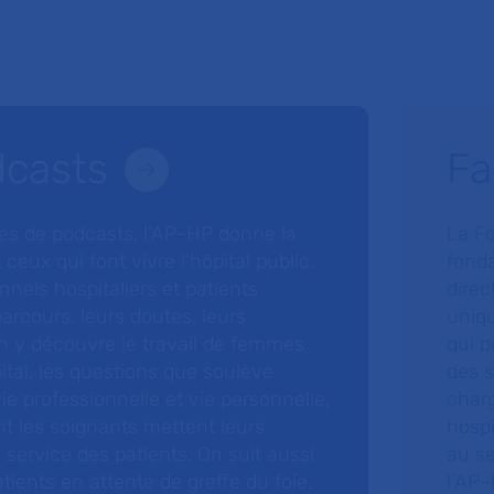
dcasts
Fa
ries de podcasts, l’AP-HP donne la
La F
 ceux qui font vivre l’hôpital public.
fonda
nnels hospitaliers et patients
direc
arcours, leurs doutes, leurs
uniq
 y découvre le travail de femmes
qui p
ital, les questions que soulève
des s
 vie professionnelle et vie personnelle,
charg
nt les soignants mettent leurs
hospi
ervice des patients. On suit aussi
au s
tients en attente de greffe du foie,
l’AP–