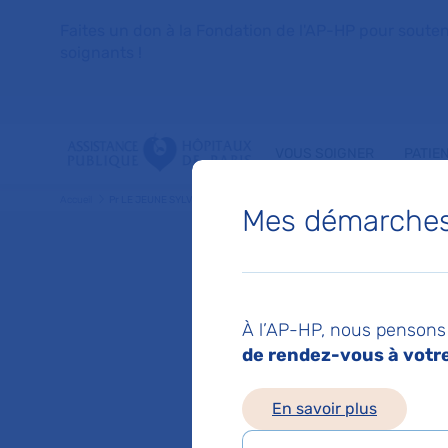
Faites un don à la Fondation de l'AP-HP pour soutenir 
soignants !
VOUS SOIGNER
PATIE
Accueil
Pr LE JEUNE SYLVAIN
Mes démarches 
Pr SYL
À l’AP-HP, nous pensons 
Medecine inte
de rendez-vous à votre 
En savoir plus
Service(s) :
Service