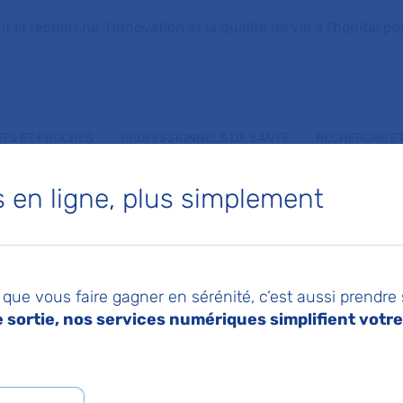
la recherche, l'innovation et la qualité de vie à l'hôpital pou
NTS ET PROCHES
PROFESSIONNELS DE SANTÉ
RECHERCHE ET
en ligne, plus simplement
VAIN LE JEUNE
que vous faire gagner en sérénité, c’est aussi prendre
rne
sortie, nos services numériques simplifient votre 
 de Médecine Interne
,
Service de Policlinique Mé