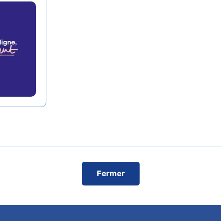
icenne
Service de Policlinique
Médicale
Hôpital Avicenne
93000 Bobigny
Fermer
Consultation publique (tarifs de l'AP-
HP, conventionné secteur 1)