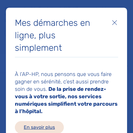
Faites un don à la Fondation de l'AP-HP pour soutenir la
recherche, l'innovation et la qualité de vie à l'hôpital pour les
Mes démarches en
patients et les soignants !
Fermer
ligne, plus
Je fais un don
simplement
MON AP-HP
FAIRE UN DON
NOS HÔPITAUX
Menu
Aff
À l’AP-HP, nous pensons que vous faire
Accueil
Pr MIRA JEAN-PAUL
gagner en sérénité, c’est aussi prendre
soin de vous.
De la prise de rendez-
Pr JEAN-PAUL
vous à votre sortie, nos services
numériques simplifient votre parcours
à l’hôpital.
MIRA
En savoir plus