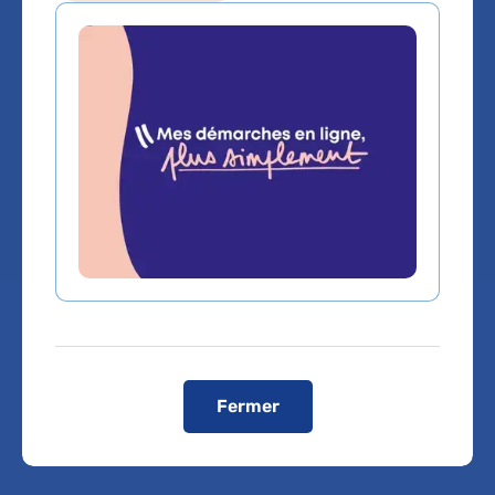
Medecine intensive-reanimation
Service(s) :
Service de Médecine intensive et
réanimation
Lieu(x) :
Hôpital Cochin - Port-Royal
Fermer