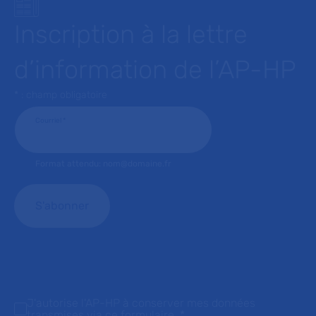
Inscription à la lettre
d’information de l’AP-HP
* : champ obligatoire
Courriel
*
Format attendu: nom@domaine.fr
J'autorise l'AP-HP à conserver mes données
transmises via ce formulaire.
*