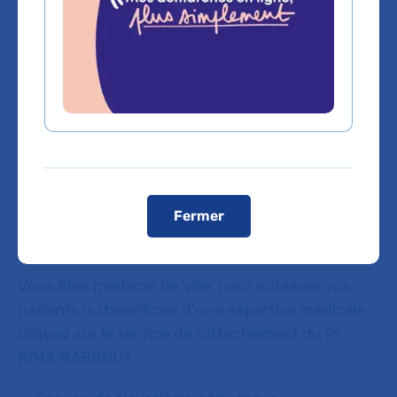
stationnement à proximité.
Voir le plan de l'hôpital
Domaines d'expertise
Neurologie
Fermer
Vous êtes médecin de ville, pour adresser vos
patients ou bénéficier d'une expertise médicale,
cliquez sur le service de rattachement du Pr
RIMA NABBOUT