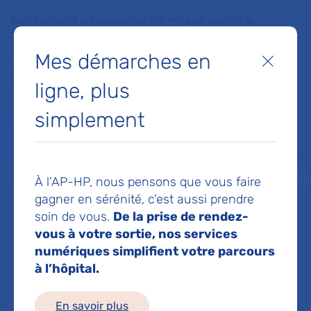
Faites un don à la Fondation de l'AP-HP pour soutenir la
recherche, l'innovation et la qualité de vie à l'hôpital pour les
patients et les soignants !
Mes démarches en
Fermer
Je fais un don
ligne, plus
simplement
MON AP-HP
FAIRE UN DON
NOS HÔPITAUX
Menu
Aff
Accueil
Pr NGUYEN KHAC FLORENCE
À l’AP-HP, nous pensons que vous faire
gagner en sérénité, c’est aussi prendre
soin de vous.
De la prise de rendez-
Pr FLORENCE
vous à votre sortie, nos services
numériques simplifient votre parcours
NGUYEN KHAC
à l’hôpital.
En savoir plus