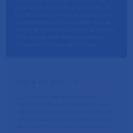
patients. On suit aussi le parcours de
patients en attente de greffe du foie, et
l’on découvre comment la lecture à voix
haute peut devenir un véritable outil de
soin et de lien entre soignants et soignés.
Cinq regards, cinq récits, pour mieux
comprendre l’hôpital de l’intérieur.
Faire un don
La Fondation de l’AP-HP est une
fondation hospitalière qui agit en lien
direct avec les équipes de l’AP-HP, son
unique fondateur. Un modèle innovant
qui permet de soutenir l’organisation