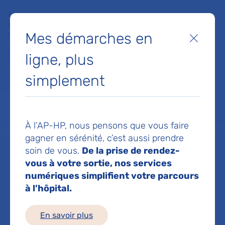
Faites un don à la Fondation de l'AP-HP pour soutenir la
recherche, l'innovation et la qualité de vie à l'hôpital pour les
Mes démarches en
patients et les soignants !
Fermer
ligne, plus
Je fais un don
simplement
MON AP-HP
FAIRE UN DON
NOS HÔPITAUX
Menu
Aff
À l’AP-HP, nous pensons que vous faire
Accueil
Pr PERLEMUTER GABRIEL
gagner en sérénité, c’est aussi prendre
soin de vous.
De la prise de rendez-
Pr GABRIEL
vous à votre sortie, nos services
numériques simplifient votre parcours
à l’hôpital.
PERLEMUTER
En savoir plus