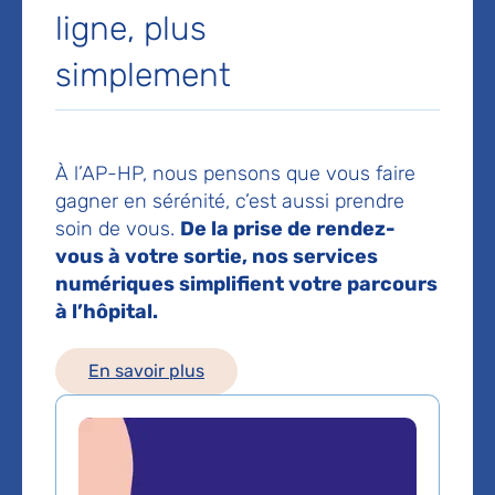
ligne, plus
94000 Créteil
simplement
Prise de rendez-vous :
01 49 81 23 07
Voir toutes les informations de contact
À l’AP-HP, nous pensons que vous faire
Les consultations publiques de ce médecin sont
gagner en sérénité, c’est aussi prendre
conventionnées secteur 1 (tarifs de l'AP-HP)
soin de vous.
De la prise de rendez-
vous à votre sortie, nos services
numériques simplifient votre parcours
Comment venir à l'hôpital ?
à l’hôpital.
Métro :
Ligne 8, Créteil-Balard
Arrêt : Créteil l'Echat - Hôpital Henri Mondor
En savoir plus
Bus :
Ligne : 172 - 281
Arrêt : Créteil-Hôpital Henri Mondor
Ligne : 104 - 217 - N32 - N35
Arrêt : Henri Mondor - Laferriere