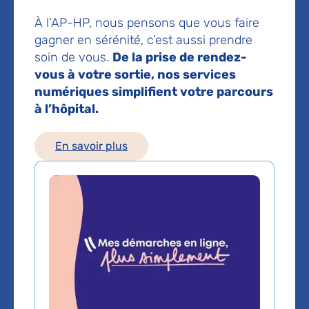
Prise de rendez-vous :
01 44 08 36 36
À l’AP-HP, nous pensons que vous faire
gagner en sérénité, c’est aussi prendre
soin de vous.
De la prise de rendez-
Les consultations publiques de ce médecin sont
vous à votre sortie, nos services
conventionnées secteur 1 (tarifs de l'AP-HP)
numériques simplifient votre parcours
à l’hôpital.
Comment venir à l'hôpital ?
Métro
En savoir plus
Ligne 6 Glacière
Ligne 7 Les Gobelins
Bus
21 - 27 - 47 - 83
Voir le plan de l'hôpital