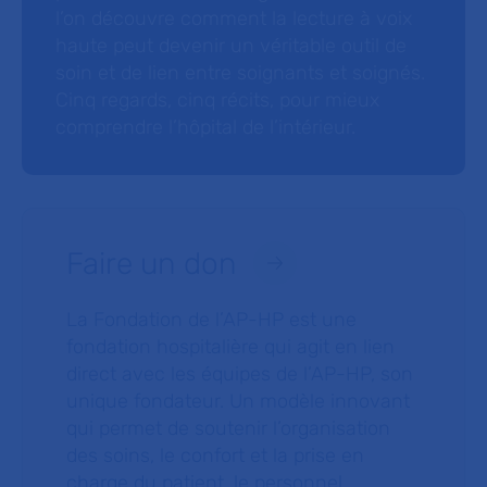
l’on découvre comment la lecture à voix
haute peut devenir un véritable outil de
soin et de lien entre soignants et soignés.
Cinq regards, cinq récits, pour mieux
comprendre l’hôpital de l’intérieur.
Faire un don
La Fondation de l’AP-HP est une
fondation hospitalière qui agit en lien
direct avec les équipes de l’AP-HP, son
unique fondateur. Un modèle innovant
qui permet de soutenir l’organisation
des soins, le confort et la prise en
charge du patient, le personnel