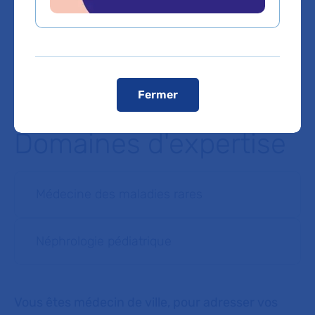
quelques places réservées aux personnes à mobilité
réduite). Il est possible de stationner dans des parcs de
stationnement à proximité.
Voir le plan de l'hôpital
Fermer
Domaines d'expertise
Médecine des maladies rares
Néphrologie pédiatrique
Vous êtes médecin de ville, pour adresser vos