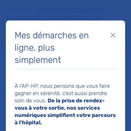
Service(s) :
Service de Dermatologie,
allergologie et médecine vasculaire
Mes démarches en
Fermer
Lieu(x) :
Hôpital Tenon
ligne, plus
simplement
Service de Dermatologie,
À l’AP-HP, nous pensons que vous faire
allergologie et médecine
gagner en sérénité, c’est aussi prendre
soin de vous.
De la prise de rendez-
vasculaire
vous à votre sortie, nos services
Hôpital Tenon
numériques simplifient votre parcours
4 rue de la Chine
à l’hôpital.
75020 Paris