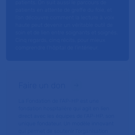
patients. On suit aussi le parcours de
patients en attente de greffe du foie, et
l’on découvre comment la lecture à voix
haute peut devenir un véritable outil de
soin et de lien entre soignants et soignés.
Cinq regards, cinq récits, pour mieux
comprendre l’hôpital de l’intérieur.
Faire un don
La Fondation de l’AP-HP est une
fondation hospitalière qui agit en lien
direct avec les équipes de l’AP-HP, son
unique fondateur. Un modèle innovant
qui permet de soutenir l’organisation