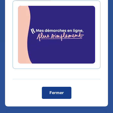
gériatrique B
Hôpital René-Muret
Comment venir à l'hôpital ?
Visiter le site internet de l’hôpital
Fermer