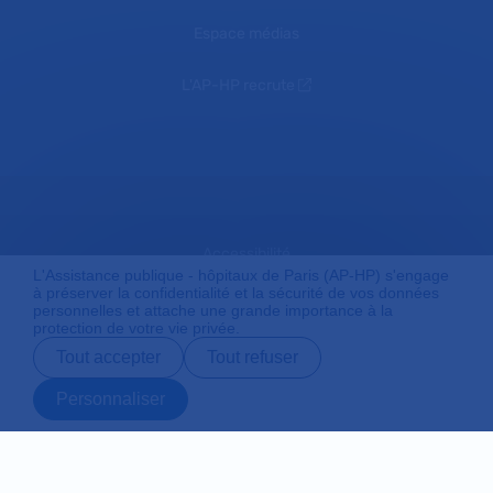
Espace médias
L'AP-HP recrute
Accessibilité
L'Assistance publique - hôpitaux de Paris (AP-HP) s'engage
à préserver la confidentialité et la sécurité de vos données
personnelles et attache une grande importance à la
protection de votre vie privée.
Mentions légales
Tout accepter
Tout refuser
Personnaliser
Plan du site
Prendre rendez-
Contact
Payer en ligne
Préparer son
vous en ligne
admission
Protection des données personnelles