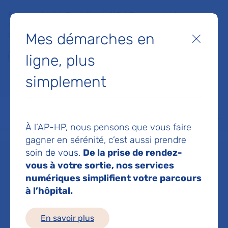
Faites un don à la Fondation de l'AP-HP pour soutenir la
recherche, l'innovation et la qualité de vie à l'hôpital pour les
Mes démarches en
patients et les soignants !
Fermer
ligne, plus
Je fais un don
simplement
MON AP-HP
FAIRE UN DON
NOS HÔPITAUX
Menu
Aff
À l’AP-HP, nous pensons que vous faire
Accueil
Service de Médecine gériatrique B
gagner en sérénité, c’est aussi prendre
soin de vous.
De la prise de rendez-
vous à votre sortie, nos services
Service de
numériques simplifient votre parcours
à l’hôpital.
Médecine
En savoir plus