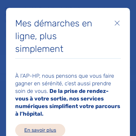
Faites un don à la Fondation de l'AP-HP pour soutenir la
recherche, l'innovation et la qualité de vie à l'hôpital pour les
Mes démarches en
patients et les soignants !
Fermer
ligne, plus
Je fais un don
simplement
MON AP-HP
FAIRE UN DON
NOS HÔPITAUX
Menu
Aff
À l’AP-HP, nous pensons que vous faire
Accueil
ROSSI LUCIA
gagner en sérénité, c’est aussi prendre
soin de vous.
De la prise de rendez-
LUCIA ROSSI
vous à votre sortie, nos services
numériques simplifient votre parcours
à l’hôpital.
Service(s) :
Service de Psychiatrie et
En savoir plus