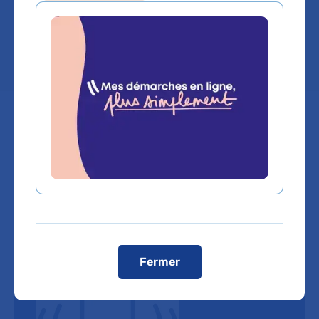
addictologie
Lieu(x) :
Hôpital Bichat - Claude-Bernard
Fermer