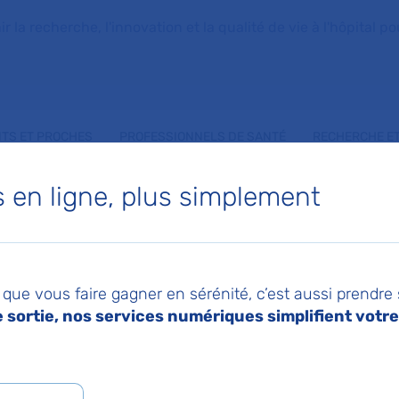
la recherche, l'innovation et la qualité de vie à l'hôpital pou
NTS ET PROCHES
PROFESSIONNELS DE SANTÉ
RECHERCHE ET
en ligne, plus simplement
025
Pa
que vous faire gagner en sérénité, c’est aussi prendre
sortie, nos services numériques simplifient votre 