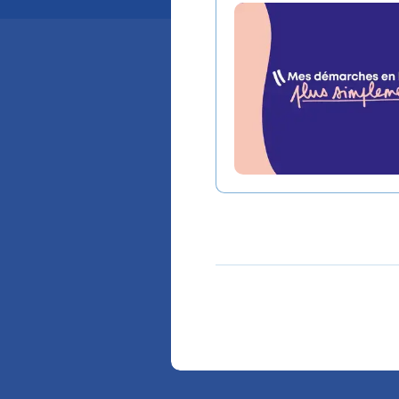
Dates
Mercredi
08
févri