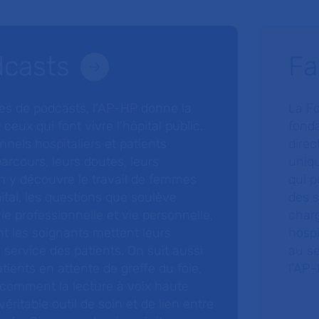
dcasts
Fa
ries de podcasts, l’AP-HP donne la
La F
 ceux qui font vivre l’hôpital public.
fonda
nnels hospitaliers et patients
direc
arcours, leurs doutes, leurs
uniq
 y découvre le travail de femmes
qui p
ital, les questions que soulève
des s
 vie professionnelle et vie personnelle,
charg
nt les soignants mettent leurs
hospi
ervice des patients. On suit aussi
au s
tients en attente de greffe du foie,
l’AP–
 comment la lecture à voix haute
éritable outil de soin et de lien entre