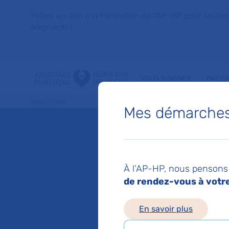
Faites un don à la Fondation de l'AP-HP pour soutenir 
soignants !
VOUS SOIGNER
PATIE
Accueil
test
Mes démarches 
Mis à jour le 10/02/2
test
À l’AP-HP, nous pensons 
de rendez-vous à votre 
test
En savoir plus