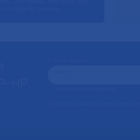
nés. Cinq regards, cinq récits, pour
l’hôpital de l’intérieur.
* : champ obligatoire
e
Courriel
*
AP-HP
Format attendu: nom@domaine.fr
J'autorise l'AP-HP à conserver mes d