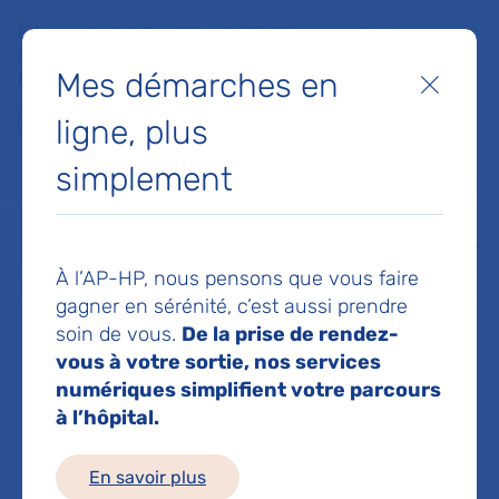
Faites un don à la Fondation de l'AP-HP pour soutenir la
recherche, l'innovation et la qualité de vie à l'hôpital pour les
Mes démarches en
patients et les soignants !
Fermer
ligne, plus
Je fais un don
simplement
MON AP-HP
FAIRE UN DON
NOS HÔPITAUX
Menu
Aff
À l’AP-HP, nous pensons que vous faire
Accueil
TOLEDANO DAVID
gagner en sérénité, c’est aussi prendre
soin de vous.
De la prise de rendez-
DAVID TOLEDANO
vous à votre sortie, nos services
numériques simplifient votre parcours
à l’hôpital.
Service(s) :
Service d'Accueil des urgences
En savoir plus