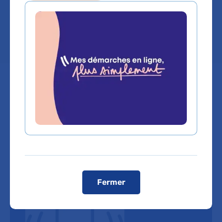
adultes
Lieu(x) :
Hôpital Antoine-Béclère
Fermer