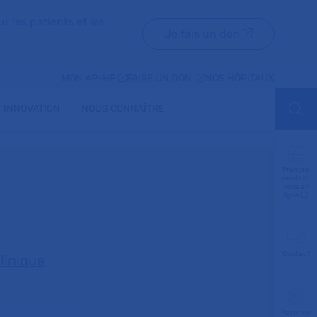
r les patients et les
Je fais un don
MON AP-HP
FAIRE UN DON
NOS HÔPITAUX
 INNOVATION
NOUS CONNAÎTRE
Aff
Prendre
rendez-
vous en
ligne
Contact
linique
Payer en