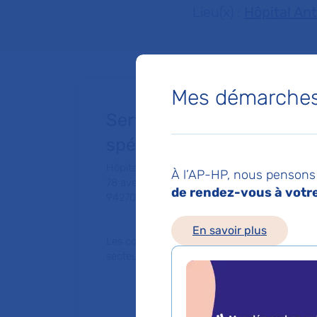
Lieu(x) :
Hôpital An
Mes démarches 
Service de Policlinique m
spécialisée
Hôpital Bicêtre
À l’AP-HP, nous pensons 
78 avenue du Général Leclerc
de rendez-vous à votre 
94270 Le Kremlin-Bicêtre
En savoir plus
Les consultations publiques de ce médecin
secteur 1 (tarifs de l'AP-HP)