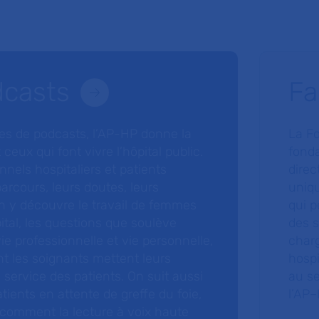
dcasts
Fa
ries de podcasts, l’AP-HP donne la
La F
 ceux qui font vivre l’hôpital public.
fonda
nnels hospitaliers et patients
direc
arcours, leurs doutes, leurs
uniq
 y découvre le travail de femmes
qui p
ital, les questions que soulève
des s
 vie professionnelle et vie personnelle,
charg
nt les soignants mettent leurs
hospi
ervice des patients. On suit aussi
au s
tients en attente de greffe du foie,
l’AP–
 comment la lecture à voix haute