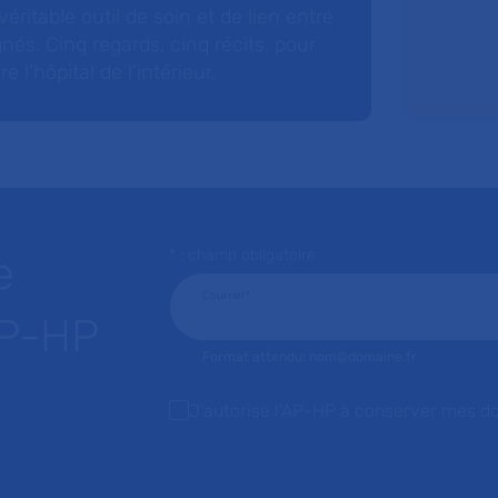
éritable outil de soin et de lien entre
nés. Cinq regards, cinq récits, pour
l’hôpital de l’intérieur.
* : champ obligatoire
e
Courriel
*
AP-HP
Format attendu: nom@domaine.fr
J'autorise l'AP-HP à conserver mes d