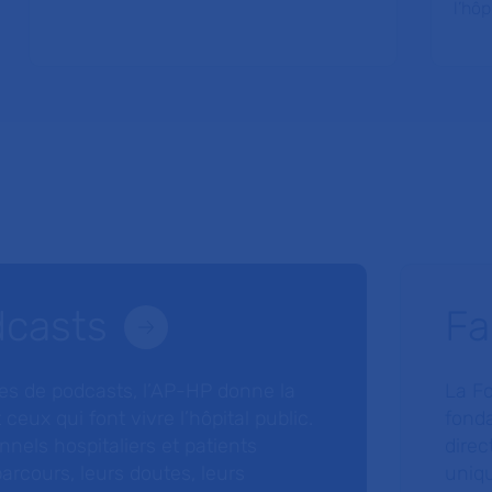
l’hôp
dcasts
Fa
ries de podcasts, l’AP-HP donne la
La F
 ceux qui font vivre l’hôpital public.
fonda
nnels hospitaliers et patients
direc
arcours, leurs doutes, leurs
uniq