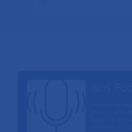
Nos Po
À travers six sé
parole à celles et
Soignants, perso
partagent leurs p