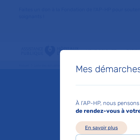
Faites un don à la Fondation de l'AP-HP pour soutenir 
soignants !
VOUS SOIGNER
PATIE
Mes démarches 
Accueil
Liste des actualités
50 | 50 : découvrez « Comprendre et accompagner 
Mis à jour le 03/06/2
50 | 50
À l’AP-HP, nous pensons 
de rendez-vous à votre 
Compre
En savoir plus