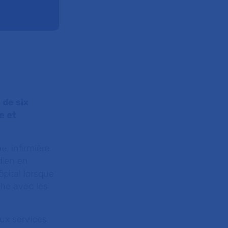
 de six
e et
ne, infirmière
dien en
pital lorsque
che avec les
aux services