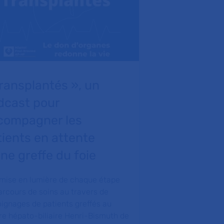
ransplantés », un
Donner de 
dcast pour
transplant
compagner les
l’hôpital
tients en attente
AP-HP
ne greffe du foie
Dans ce nouveau
groupe hospital
mise en lumière de chaque étape
Hôpitaux univer
arcours de soins au travers de
avec le soutien 
ignages de patients greffés au
santé …
re hépato-biliaire Henri-Bismuth de