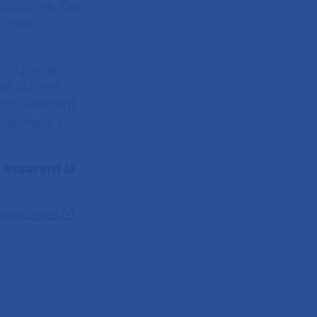
équilibrée. Ces
… mais
témoigne des
de l’AP-HP.
ction viennent
 répondre à
i assurent la
abituelles