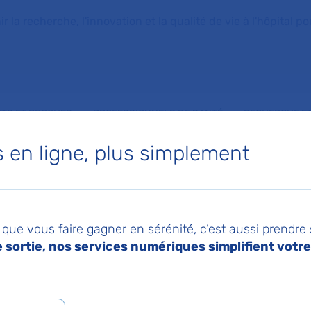
la recherche, l'innovation et la qualité de vie à l'hôpital pou
NTS ET PROCHES
PROFESSIONNELS DE SANTÉ
RECHERCHE ET
en ligne, plus simplement
les personnels de nuit », la deuxième émission de votre nouveau podcast
025
Pa
 : découvrez «
que vous faire gagner en sérénité, c’est aussi prendre
sortie, nos services numériques simplifient votre 
ndre et accompagne