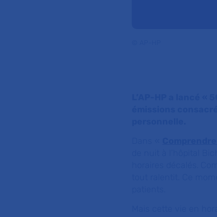
© AP-HP
L’AP-HP a lancé « 50 
émissions consacrée
personnelle.
Dans «
Comprendre 
de nuit à l’hôpital B
horaires décalés.
Comm
tout ralentit. Ce mom
patients.
Mais cette vie en hora