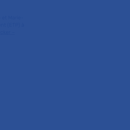
 et Marie-
nt (ETP) à
ecker –