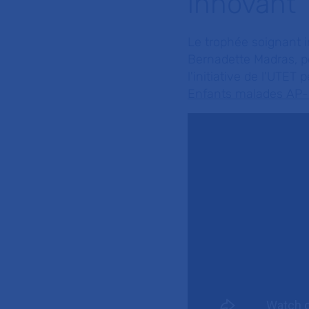
innovant
Le trophée soignant 
Bernadette Madras, p
l'initiative de l'UTET
Enfants malades AP