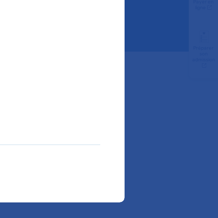
Payer en
ligne
Préparer
son
admission
hnologies
oulée ce
26, trois
ation.