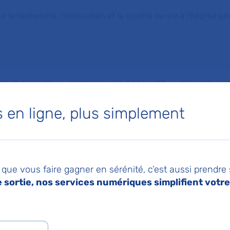
la recherche, l'innovation et la qualité de vie à l'hôpital pou
NTS ET PROCHES
PROFESSIONNELS DE SANTÉ
RECHERCHE ET
en ligne, plus simplement
és pour leurs innovations à l'AP-HP
026
Pa
 2026 : trois nouve
que vous faire gagner en sérénité, c’est aussi prendre
sortie, nos services numériques simplifient votre 
s récompensés pour 