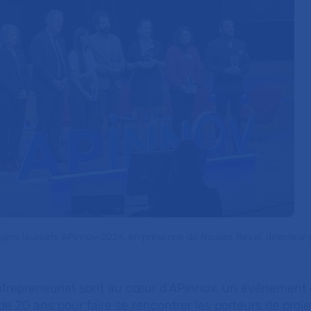
ojets lauréats APinnov 2026, en présence de Nicolas Revel, directeur 
entrepreneuriat sont au cœur d’APinnov, un événement
e 20 ans pour faire se rencontrer les porteurs de projet