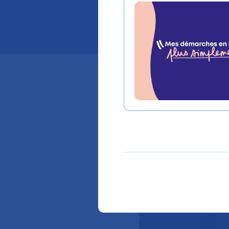
innovat
La 22e édition
de l’Assistance
mardi 12 mai. 
lauréats ont é