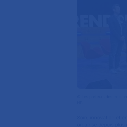
© Les porteurs des trois pr
HP.
Soin, innovation et 
organise depuis plus d