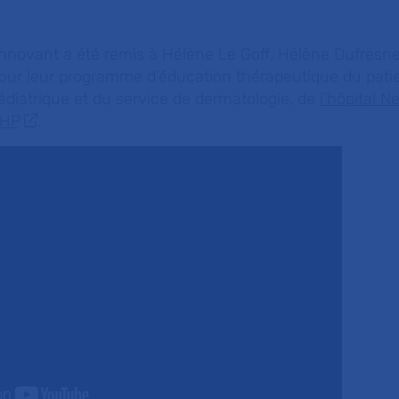
innovant a été remis à Hélène Le Goff, Hélène Dufresne
our leur programme d’éducation thérapeutique du patie
 pédiatrique et du service de dermatologie, de
l’hôpital N
-HP
.