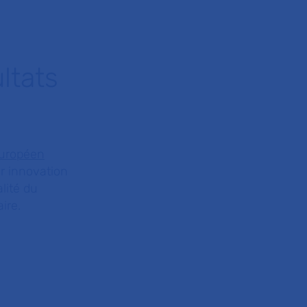
ltats
européen
r innovation
lité du
ire.