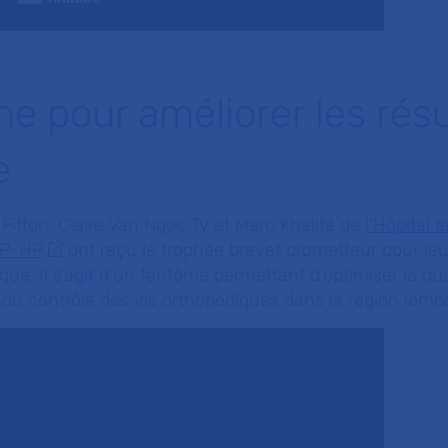
e pour améliorer les résu
e
 Fitton, Claire Van Ngoc Ty et Marc Khalifé de
l’Hôpital 
AP-HP
ont reçu le trophée brevet prometteur pour leu
ue. Il s’agit d’un fantôme permettant d’optimiser la qua
 du contrôle des vis orthopédiques dans la région lomba