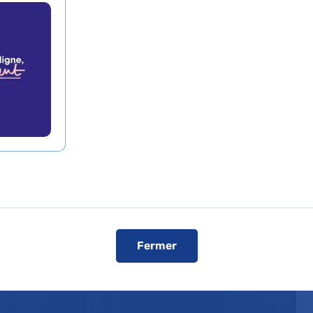
ions à l'AP-HP
 des Rencontres de transfert et de tec
 Publique – Hôpitaux de Paris s’est dér
Lors de cette grande journée APinnov 20
té récompensés d’un trophée de l’innov
Fermer