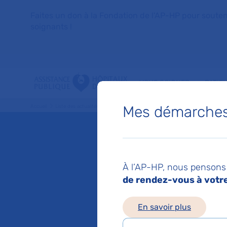
Faites un don à la Fondation de l'AP-HP pour soutenir 
soignants !
VOUS SOIGNER
PATIE
Mes démarches 
Accueil
Liste des actualités
APinnov 2026 : trois nouveaux lauréats récompens
Mis à jour le 19/05/2
APinnov
À l’AP-HP, nous pensons 
de rendez-vous à votre 
lauréat
En savoir plus