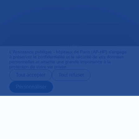
Accessibilité
L'Assistance publique - hôpitaux de Paris (AP-HP) s'engage
à préserver la confidentialité et la sécurité de vos données
personnelles et attache une grande importance à la
protection de votre vie privée.
Mentions légales
Tout accepter
Tout refuser
Personnaliser
Plan du site
Prendre rendez-
Contact
Payer en ligne
Préparer son
vous en ligne
admission
Protection des données personnelles