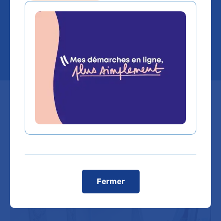
l'hôpital Antoine-Béclère
AP-HP
Après avoir été entièrement
rénovée et réaménagée, la Bulle
zen à l'hôpital Antoine-Béclère a
été officiellement inaugurée le 16
décembre dernier.
Fermer