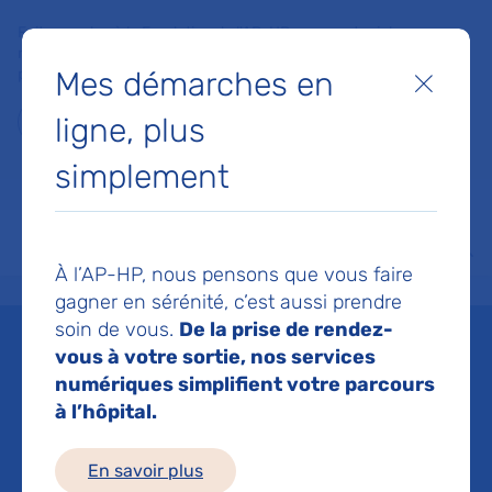
Faites un don à la Fondation de l'AP-HP pour soutenir la
recherche, l'innovation et la qualité de vie à l'hôpital pour les
Mes démarches en
patients et les soignants !
Fermer
ligne, plus
Je fais un don
simplement
MON AP-HP
FAIRE UN DON
NOS HÔPITAUX
Menu
Aff
À l’AP-HP, nous pensons que vous faire
Accueil
Liste des actualités
Inauguration du salon des familles de l’unité de gériatrie a
gagner en sérénité, c’est aussi prendre
Mis à jour le 12/01/2026
Partager :
soin de vous.
De la prise de rendez-
vous à votre sortie, nos services
Inauguration du salon
numériques simplifient votre parcours
à l’hôpital.
des familles de l’unité de
En savoir plus
gériatrie aiguë de