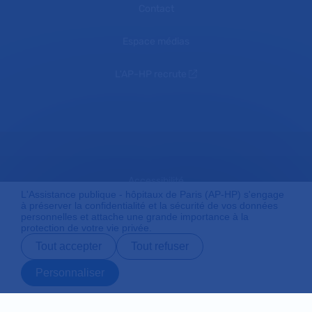
Contact
Espace médias
L'AP-HP recrute
Accessibilité
L'Assistance publique - hôpitaux de Paris (AP-HP) s'engage
à préserver la confidentialité et la sécurité de vos données
personnelles et attache une grande importance à la
protection de votre vie privée.
Mentions légales
Tout accepter
Tout refuser
Personnaliser
Plan du site
Prendre rendez-
Contact
Payer en ligne
Préparer son
vous en ligne
admission