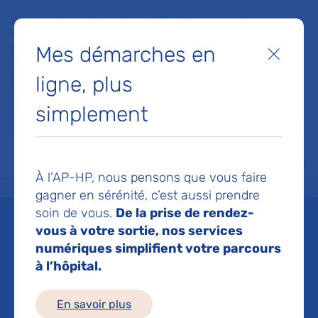
Faites un don à la Fondation de l'AP-HP pour soutenir la
recherche, l'innovation et la qualité de vie à l'hôpital pour les
Mes démarches en
patients et les soignants !
Fermer
ligne, plus
Je fais un don
simplement
MON AP-HP
FAIRE UN DON
NOS HÔPITAUX
Menu
Aff
À l’AP-HP, nous pensons que vous faire
Accueil
Liste des actualités
Le quatrième plan national maladies rares
gagner en sérénité, c’est aussi prendre
Mis à jour le 11/03/2025
Partager :
soin de vous.
De la prise de rendez-
vous à votre sortie, nos services
Le quatrième plan
numériques simplifient votre parcours
à l’hôpital.
national maladies rares
En savoir plus