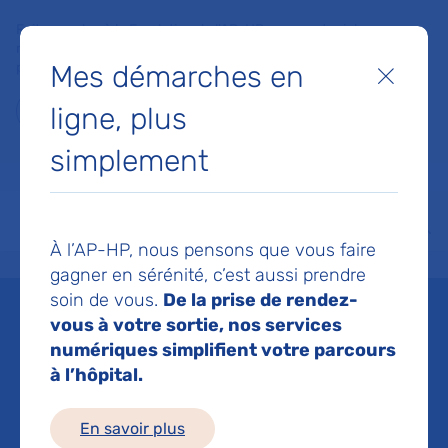
Faites un don à la Fondation de l'AP-HP pour soutenir la
recherche, l'innovation et la qualité de vie à l'hôpital pour les
Mes démarches en
patients et les soignants !
Fermer
ligne, plus
Je fais un don
simplement
MON AP-HP
FAIRE UN DON
NOS HÔPITAUX
Menu
Aff
À l’AP-HP, nous pensons que vous faire
Accueil
Liste des actualités
Maladies du rein et obésité : l’AP-HP recrute des patients
gagner en sérénité, c’est aussi prendre
Mis à jour le 10/02/2025
Partager :
soin de vous.
De la prise de rendez-
vous à votre sortie, nos services
Maladies du rein et
numériques simplifient votre parcours
à l’hôpital.
obésité : l’AP-HP recrute
En savoir plus
des patients