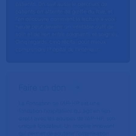
patients. On suit aussi le parcours de
patients en attente de greffe du foie, et
l’on découvre comment la lecture à voix
haute peut devenir un véritable outil de
soin et de lien entre soignants et soignés.
Cinq regards, cinq récits, pour mieux
comprendre l’hôpital de l’intérieur.
Faire un don
La Fondation de l’AP-HP est une
fondation hospitalière qui agit en lien
direct avec les équipes de l’AP-HP, son
unique fondateur. Un modèle innovant
qui permet de soutenir l’organisation