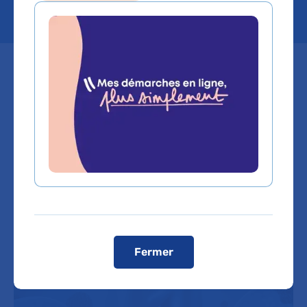
Les trois Centres Spécialisés
Obésité (CSO) de l’AP-HP recrutent
des patients souffrant d’obésité
sévère et d’une insuffisance
rénale, dans le cadre d’une étude
nationale. La maladie rénale
chronique concerne 10% de la
population.
Fermer