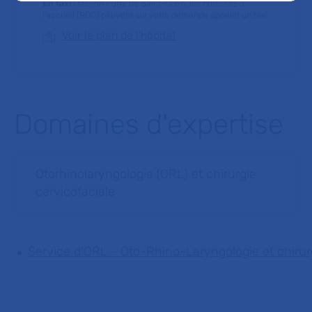
En taxi :
station Porte de Saint-Ouen, les hôtesses à
l’accueil (RDC) peuvent sur votre demande appeler un taxi
Voir le plan de l'hôpital
Domaines d'expertise
Otorhinolaryngologie (ORL) et chirurgie
cervicofaciale
Service d'ORL - Oto-Rhino-Laryngologie et chirurg