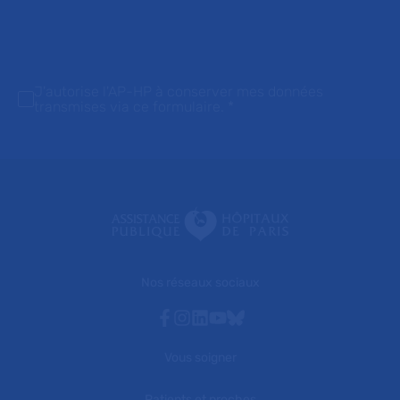
J'autorise l'AP-HP à conserver mes données
transmises via ce formulaire.
*
Nos réseaux sociaux
Facebook
Instagram
Linkedin
Youtube
Bluesky
Vous soigner
Patients et proches