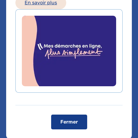
En savoir plus
Téléphone principal :
01 40 25 77 41
Voir toutes les informations de contact
Les consultations publiques de ce médecin sont
conventionnées secteur 1 (tarifs de l'AP-HP)
Comment venir à l'hôpital ?
Comment venir ?
En métro
: ligne 13 - Porte de Saint-Ouen
En bus
: 540, 21 : Station Porte de Saint-Ouen / 60, 95,
137 : Station Porte Montmartre / 31 : Station Guy-Môcquet
T3b :
station Porte de Saint-Ouen
En RER
: ligne C : arrêt Saint-Ouen (15mm à pied) ou Porte
de Clichy puis T3b
Fermer
En voiture :
Les visiteurs doivent stationner leur véhicule
à l’extérieur de l’hôpital. Une dépose-minute est toutefois
accessible pour les patients à mobilité réduite.