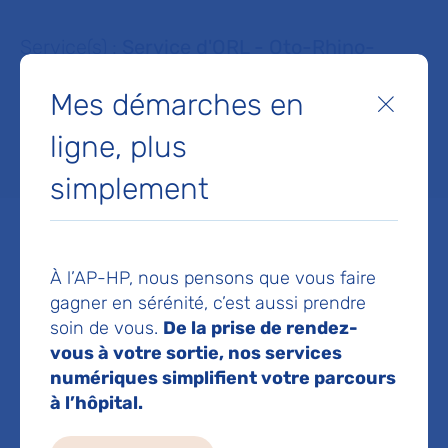
Service(s) :
Service d'ORL - Oto-Rhino-
Laryngologie et chirurgie cervico faciale
Mes démarches en
Fermer
ligne, plus
Lieu(x) :
Hôpital Bichat - Claude-Bernard
simplement
À l’AP-HP, nous pensons que vous faire
Service d'ORL - Oto-Rhino-
gagner en sérénité, c’est aussi prendre
soin de vous.
De la prise de rendez-
Laryngologie et chirurgie
vous à votre sortie, nos services
cervico faciale
numériques simplifient votre parcours
Hôpital Bichat - Claude-Bernard
à l’hôpital.
46 rue Henri-Huchard
75018 Paris