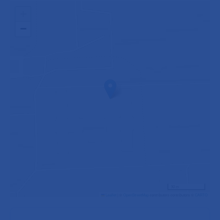
+
−
30 m
Leaflet
|
©
OpenStreetMap
contributors contributors ©
CARTO