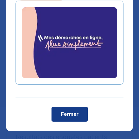
Laryngologie et
chirurgie cervico
faciale
Hôpital Bichat - Claude-Bernard
Chef de service :
Pr BEATRIX BARRY
Fermer
Résultats des enquêtes patients