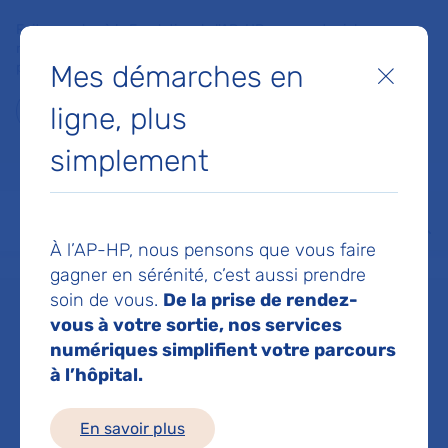
Faites un don à la Fondation de l'AP-HP pour soutenir la
recherche, l'innovation et la qualité de vie à l'hôpital pour les
Mes démarches en
patients et les soignants !
Fermer
ligne, plus
Je fais un don
simplement
MON AP-HP
FAIRE UN DON
NOS HÔPITAUX
Menu
Aff
À l’AP-HP, nous pensons que vous faire
Accueil
Service d'ORL - Oto-Rhino-Laryngologie et chirurgie cervico faciale
gagner en sérénité, c’est aussi prendre
soin de vous.
De la prise de rendez-
vous à votre sortie, nos services
Service d'ORL -
numériques simplifient votre parcours
à l’hôpital.
Oto-Rhino-
En savoir plus