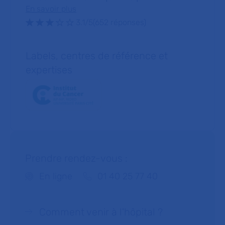
En savoir plus
Note : 3.1 sur 5 étoiles
3.1/5
(652 réponses)
Labels, centres de référence et
expertises
Prendre rendez-vous :
Téléphone :
En ligne
01 40 25 77 40
Comment venir à l'hôpital ?