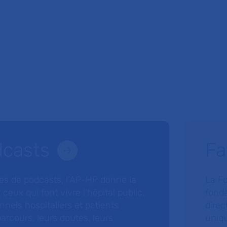
dcasts
Fa
ries de podcasts, l’AP-HP donne la
La F
 ceux qui font vivre l’hôpital public.
fonda
nnels hospitaliers et patients
direc
arcours, leurs doutes, leurs
uniq