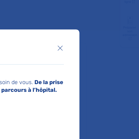
ligne
Préparer
son
admission
Fermer la boîte de dialogue
 ?
 soin de vous.
De la prise
uen / 60, 95, 137 : Station Porte
parcours à l’hôpital.
à pied) ou Porte de Clichy puis T3b
 leur véhicule à l’extérieur de
accessible pour les patients à
ôtesses à l’accueil (RDC) peuvent sur