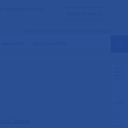
r les patients et les
Je fais un don
MON AP-HP
FAIRE UN DON
NOS HÔPITAUX
 INNOVATION
NOUS CONNAÎTRE
Aff
Prendre
rendez-
vous en
ligne
Contact
vico faciale
Payer en