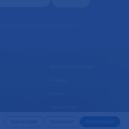
onnées transmises via ce formulaire.
*
Mes démarches en ligne
Actualités
Contact
Espace médias
L'AP-HP recrute
Tout accepter
Tout refuser
Personnaliser