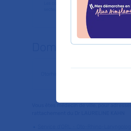
Les consultations publiques de ce médecin
secteur 1 (tarifs de l'AP-HP)
Domaines d'expert
Otorhinolaryngologie (ORL) et chirurgi
Vous êtes médecin de ville, pour adresser
rattachement du Dr LAURELINE KAHN
Service d'ORL - Oto-Rhino-Laryngologie