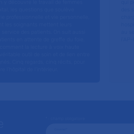
 y découvre le travail de femmes
qui p
ital, les questions que soulève
des s
 vie professionnelle et vie personnelle,
charg
nt les soignants mettent leurs
hospi
ervice des patients. On suit aussi
au s
tients en attente de greffe du foie,
l’AP–
 comment la lecture à voix haute
éritable outil de soin et de lien entre
nés. Cinq regards, cinq récits, pour
l’hôpital de l’intérieur.
* : champ obligatoire
e
Courriel
*