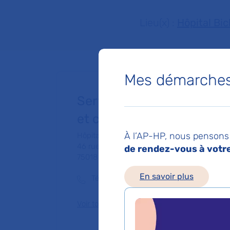
Lieu(x) :
Hôpital Bi
Mes démarches 
Service d'ORL - Oto-Rhin
et chirurgie cervico facia
À l’AP-HP, nous pensons 
Hôpital Bichat - Claude-Bernard
46 rue Henri-Huchard
de rendez-vous à votre 
75018 Paris
En savoir plus
Téléphone principal :
01 40 25 77 41
Voir toutes les informations de contact