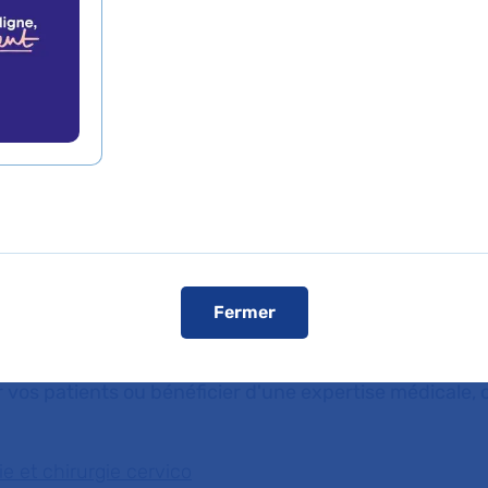
 sont conventionnées
ise
e cervicofaciale
Fermer
 vos patients ou bénéficier d'une expertise médicale, c
 et chirurgie cervico