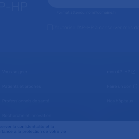
AP-HP
Format attendu: nom@domaine.fr
J'autorise l'AP-HP à conserver mes d
Vous soigner
mon AP-HP
Patients et proches
Faire un don
Professionnels de santé
Nos hôpitaux
Recherche et innovation
ver la confidentialité et la
Nous connaître
tance à la protection de votre vie