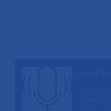
faciale
Nos Po
À travers six sé
parole à celles et
Soignants, perso
partagent leurs p