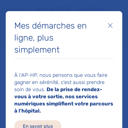
Service(s) :
Service d'ORL - Oto-Rhino-
Laryngologie et chirurgie cervico faciale
Mes démarches en
Fermer
ligne, plus
Lieu(x) :
Hôpital Bichat - Claude-Bernard
simplement
À l’AP-HP, nous pensons que vous faire
Service d'ORL - Oto-Rhino-
gagner en sérénité, c’est aussi prendre
soin de vous.
De la prise de rendez-
Laryngologie et chirurgie
vous à votre sortie, nos services
cervico faciale
numériques simplifient votre parcours
Hôpital Bichat - Claude-Bernard
à l’hôpital.
46 rue Henri-Huchard
75018 Paris
En savoir plus