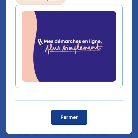
Téléphone principal :
01 40 25 77 41
Voir toutes les informations de contact
Les consultations publiques de ce médecin sont
conventionnées secteur 1 (tarifs de l'AP-HP)
Comment venir à l'hôpital ?
Comment venir ?
En métro
: ligne 13 - Porte de Saint-Ouen
En bus
: 540, 21 : Station Porte de Saint-Ouen / 60, 95,
137 : Station Porte Montmartre / 31 : Station Guy-Môcquet
T3b :
station Porte de Saint-Ouen
En RER
: ligne C : arrêt Saint-Ouen (15mm à pied) ou Porte
de Clichy puis T3b
Fermer
En voiture :
Les visiteurs doivent stationner leur véhicule
à l’extérieur de l’hôpital. Une dépose-minute est toutefois
accessible pour les patients à mobilité réduite.
En taxi :
station Porte de Saint-Ouen, les hôtesses à