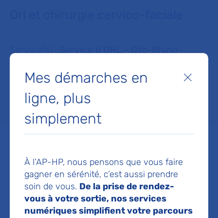
Orl et chirurgie cervico-faciale
Service(s) :
Service d'ORL - Oto-Rhino-
Laryngologie et chirurgie cervico faciale
Mes démarches en
Fermer
ligne, plus
Lieu(x) :
Hôpital Bichat - Claude-Bernard
simplement
À l’AP-HP, nous pensons que vous faire
Service d'ORL - Oto-Rhino-
gagner en sérénité, c’est aussi prendre
soin de vous.
De la prise de rendez-
Laryngologie et chirurgie
vous à votre sortie, nos services
cervico faciale
numériques simplifient votre parcours