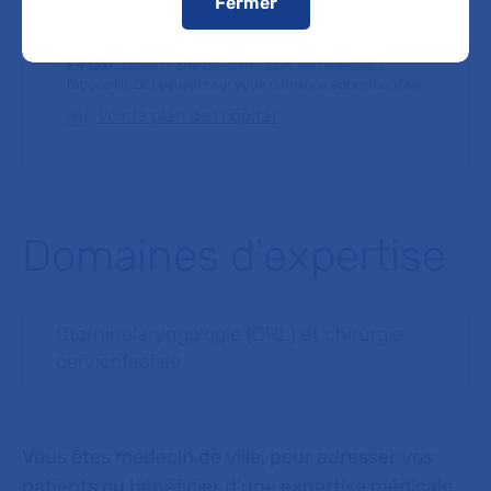
Fermer
En voiture :
Les visiteurs doivent stationner leur véhicule
à l’extérieur de l’hôpital. Une dépose-minute est toutefois
accessible pour les patients à mobilité réduite.
En taxi :
station Porte de Saint-Ouen, les hôtesses à
l’accueil (RDC) peuvent sur votre demande appeler un taxi
Voir le plan de l'hôpital
Domaines d'expertise
Otorhinolaryngologie (ORL) et chirurgie
cervicofaciale
Vous êtes médecin de ville, pour adresser vos
patients ou bénéficier d'une expertise médicale,