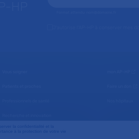
AP-HP
Format attendu: nom@domaine.fr
J'autorise l'AP-HP à conserver mes d
Vous soigner
mon AP-HP
Patients et proches
Faire un don
Professionnels de santé
Nos hôpitaux
Recherche et innovation
ver la confidentialité et la
Nous connaître
tance à la protection de votre vie