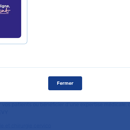
 sont conventionnées
ise
e cervicofaciale
Fermer
 vos patients ou bénéficier d'une expertise médicale, c
EVY
 et chirurgie cervico