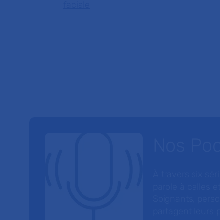
faciale
Nos Po
À travers six sé
parole à celles et
Soignants, perso
partagent leurs p