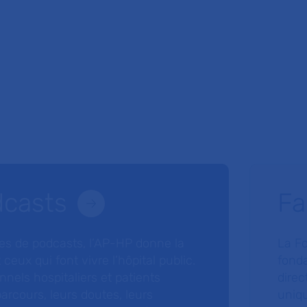
dcasts
Fa
ries de podcasts, l’AP-HP donne la
La F
 ceux qui font vivre l’hôpital public.
fonda
nnels hospitaliers et patients
direc
arcours, leurs doutes, leurs
uniq