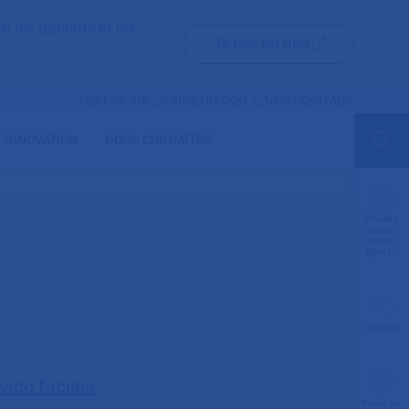
r les patients et les
Je fais un don
MON AP-HP
FAIRE UN DON
NOS HÔPITAUX
 INNOVATION
NOUS CONNAÎTRE
Aff
Prendre
rendez-
vous en
ligne
Contact
vico faciale
Payer en