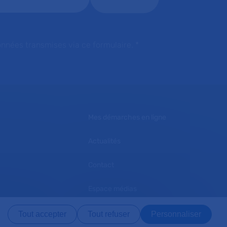
onnées transmises via ce formulaire.
*
Mes démarches en ligne
Actualités
Contact
Espace médias
L'AP-HP recrute
Tout accepter
Tout refuser
Personnaliser