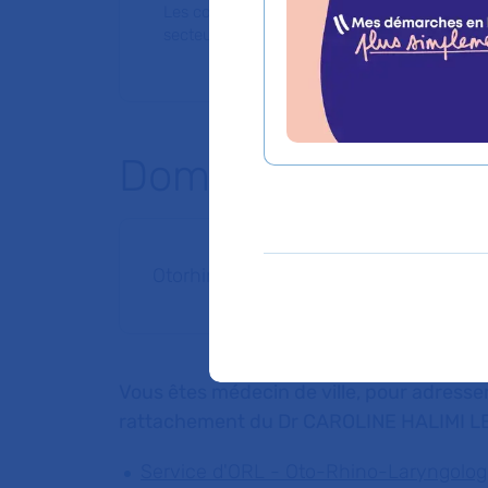
Les consultations publiques de ce médecin
secteur 1 (tarifs de l'AP-HP)
Domaines d'expert
Otorhinolaryngologie (ORL) et chirurgi
Vous êtes médecin de ville, pour adresser
rattachement du Dr CAROLINE HALIMI L
Service d'ORL - Oto-Rhino-Laryngologie