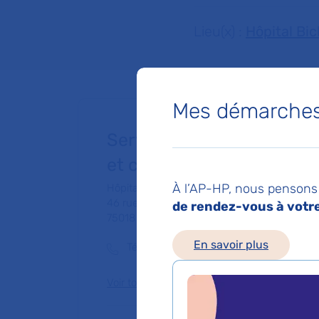
Lieu(x) :
Hôpital Bi
Mes démarches 
Service d'ORL - Oto-Rhin
et chirurgie cervico facia
À l’AP-HP, nous pensons 
Hôpital Bichat - Claude-Bernard
46 rue Henri-Huchard
de rendez-vous à votre 
75018 Paris
En savoir plus
Téléphone principal :
01 40 25 77 41
Voir toutes les informations de contact