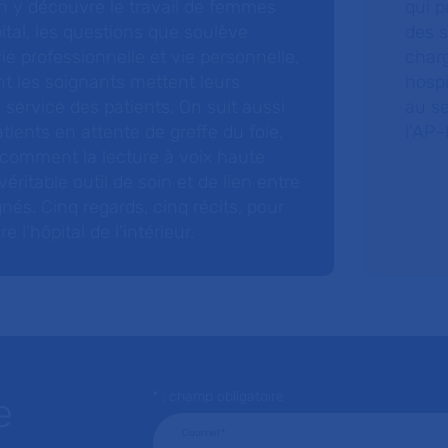
 y découvre le travail de femmes
qui p
ital, les questions que soulève
des s
 vie professionnelle et vie personnelle,
charg
nt les soignants mettent leurs
hospi
ervice des patients. On suit aussi
au s
tients en attente de greffe du foie,
l’AP–
 comment la lecture à voix haute
éritable outil de soin et de lien entre
nés. Cinq regards, cinq récits, pour
l’hôpital de l’intérieur.
* : champ obligatoire
e
Courriel
*