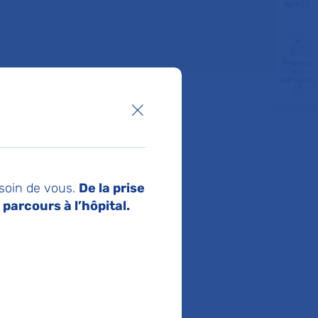
ligne
Préparer
son
admission
Fermer la boîte de dialogue
 ?
 soin de vous.
De la prise
uen / 60, 95, 137 : Station Porte
parcours à l’hôpital.
à pied) ou Porte de Clichy puis T3b
 leur véhicule à l’extérieur de
accessible pour les patients à
ôtesses à l’accueil (RDC) peuvent sur