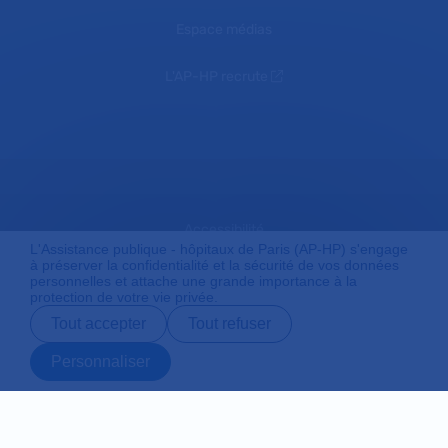
Espace médias
L'AP-HP recrute
Accessibilité
L'Assistance publique - hôpitaux de Paris (AP-HP) s'engage
à préserver la confidentialité et la sécurité de vos données
personnelles et attache une grande importance à la
protection de votre vie privée.
Mentions légales
Tout accepter
Tout refuser
Personnaliser
Plan du site
Prendre rendez-
Contact
Payer en ligne
Préparer son
vous en ligne
admission
Protection des données personnelles