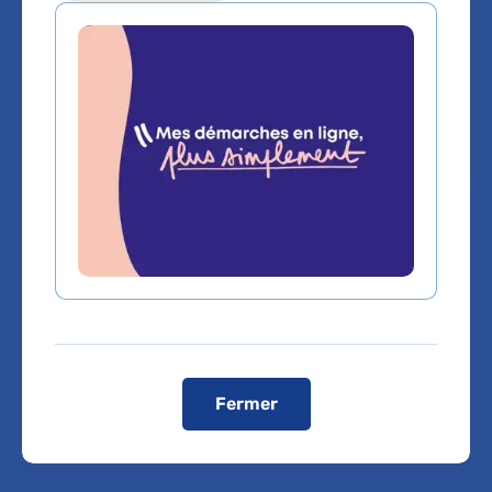
Hôpital Bichat - Claude-Bernard
Chef de service :
Pr LAURENCE ARMAND
LEFEVRE
Labels, centres de référence et
expertises
Fermer