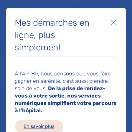
Faites un don à la Fondation de l'AP-HP pour soutenir la
recherche, l'innovation et la qualité de vie à l'hôpital pour les
Mes démarches en
patients et les soignants !
Fermer
ligne, plus
Je fais un don
simplement
MON AP-HP
FAIRE UN DON
NOS HÔPITAUX
Menu
Aff
À l’AP-HP, nous pensons que vous faire
Accueil
Service de Bactériologie
gagner en sérénité, c’est aussi prendre
soin de vous.
De la prise de rendez-
vous à votre sortie, nos services
Service de
numériques simplifient votre parcours
à l’hôpital.
Bactériologie
En savoir plus