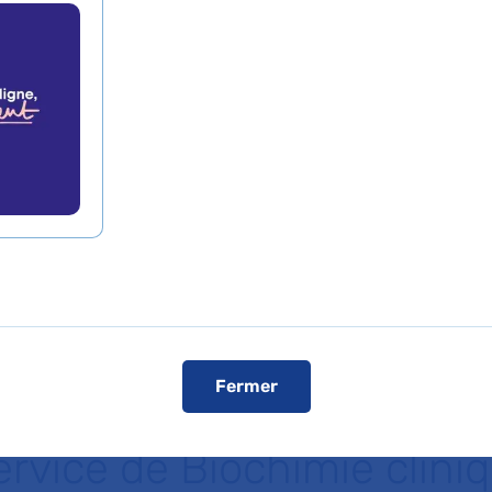
Prendre rende
xpertises
Téléphone :
01 40 25 64
Comment ven
Visiter le s
Fermer
ervice de Biochimie clini