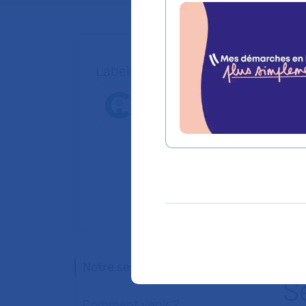
Labels, centres de référence et e
Notre service
S
Comment venir ?