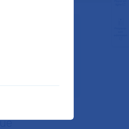
Payer en
ligne
z-vous :
Préparer
son
admission
 62
ir à l'hôpital ?
ite internet de l’hôpital
que