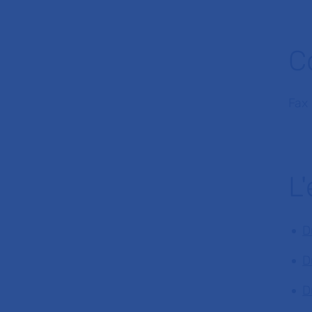
C
Fax 
L
D
D
D