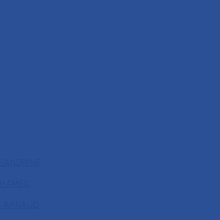
 SANDRINE
OHAMED
L ARNAUD