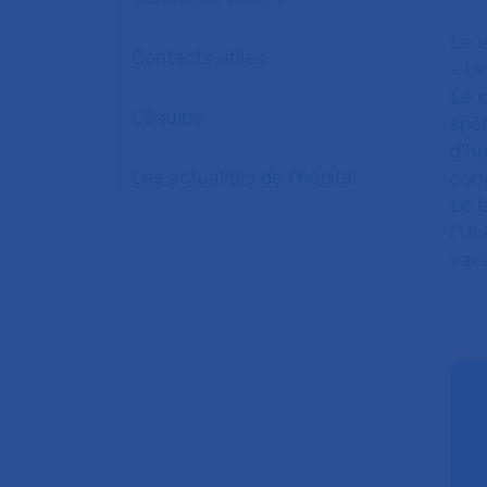
Le l
Contacts utiles
- Un
Le s
L'équipe
spé
d’ho
Les actualités de l'hôpital
cong
Le l
l’Un
vari