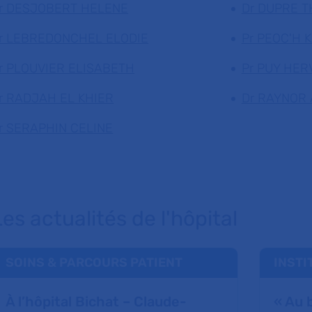
r DESJOBERT HELENE
Dr DUPRE T
r LEBREDONCHEL ELODIE
Pr PEOC'H 
r PLOUVIER ELISABETH
Pr PUY HER
r RADJAH EL KHIER
Dr RAYNOR
r SERAPHIN CELINE
es actualités de l'hôpital
SOINS & PARCOURS PATIENT
INSTI
À l’hôpital Bichat – Claude-
« Au 