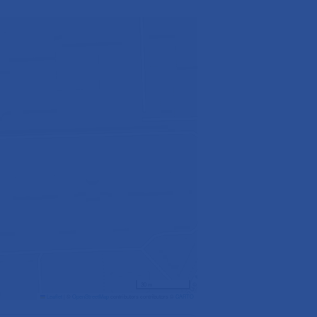
30 m
Leaflet
|
©
OpenStreetMap
contributors contributors ©
CARTO