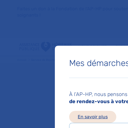
Faites un don à la Fondation de l'AP-HP pour soutenir 
soignants !
VOUS SOIGNER
PATIE
Mes démarches 
Accueil
Service de Biochimie clinique
Service
À l’AP-HP, nous pensons 
de rendez-vous à votre 
Hôpital Bichat
Chef de service :
Pr
En savoir plus