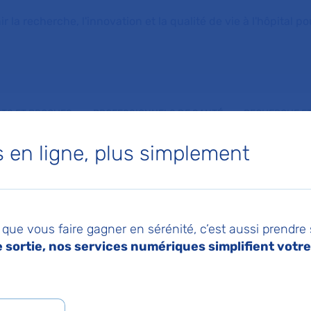
la recherche, l'innovation et la qualité de vie à l'hôpital pou
NTS ET PROCHES
PROFESSIONNELS DE SANTÉ
RECHERCHE ET
en ligne, plus simplement
 de Biochimie cliniq
que vous faire gagner en sérénité, c’est aussi prendre
sortie, nos services numériques simplifient votre 
 - Claude-Bernard
 KATELL PEOC'H