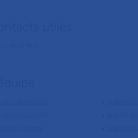
ontacts utiles
: 01 40 25 88 21
'équipe
r AL KHOURY RAJA
Dr BARROT
r BERQUET CLAIRE
Dr BIDRI M
r BOUTTEN ANNE
Dr BRUNEE