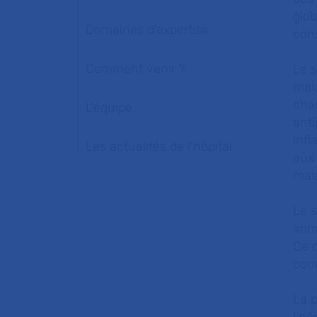
glob
Domaines d'expertise
cons
Comment venir ?
Le s
mal
char
L'équipe
ant
infl
Les actualités de l'hôpital
aux
mal
Le s
immu
Ce c
coo
La p