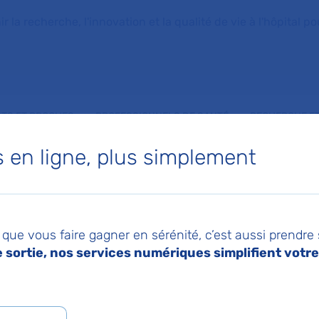
la recherche, l'innovation et la qualité de vie à l'hôpital pou
NTS ET PROCHES
PROFESSIONNELS DE SANTÉ
RECHERCHE ET
en ligne, plus simplement
 de Médecine Intern
que vous faire gagner en sérénité, c’est aussi prendre
sortie, nos services numériques simplifient votre 
 - Port-Royal
r LUC MOUTHON