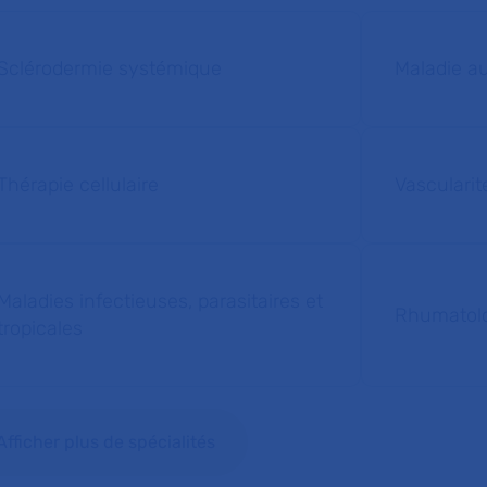
Sclérodermie systémique
Maladie 
Thérapie cellulaire
Vascularit
Maladies infectieuses, parasitaires et
Rhumatol
tropicales
Afficher plus de spécialités