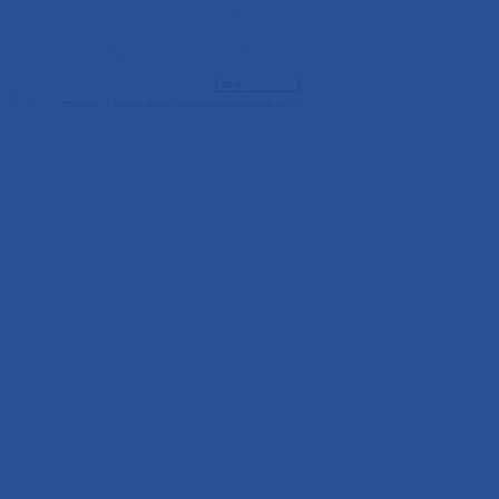
30 m
Leaflet
|
©
OpenStreetMap
contributors contributors ©
CARTO