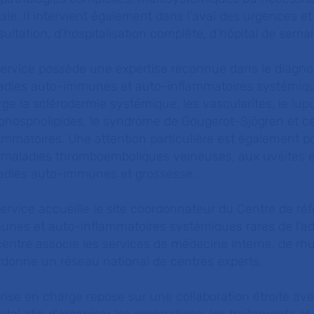
ale. Il intervient également dans l’aval des urgences et
ultation, d’hospitalisation complète, d’hôpital de semain
ervice possède une expertise reconnue dans le diagnosti
adies auto-immunes et auto-inflammatoires systémiqu
ge la sclérodermie systémique, les vascularites, le lu
iphospholipides, le syndrome de Gougerot-Sjögren et c
ammatoires. Une attention particulière est également po
 maladies thromboemboliques veineuses, aux uvéites et
adies auto-immunes et grossesse.
ervice accueille le site coordonnateur du Centre de r
nes et auto-inflammatoires systémiques rares de l’adu
entre associe les services de médecine interne, de rh
rdonne un réseau national de centres experts.
rise en charge repose sur une collaboration étroite ave