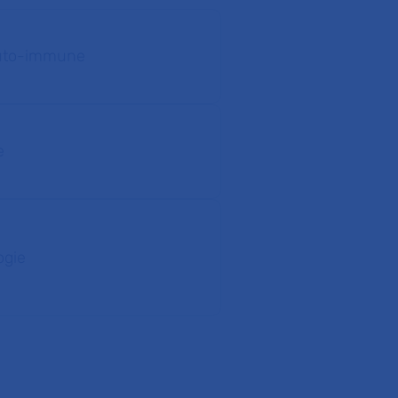
auto-immune
e
ogie