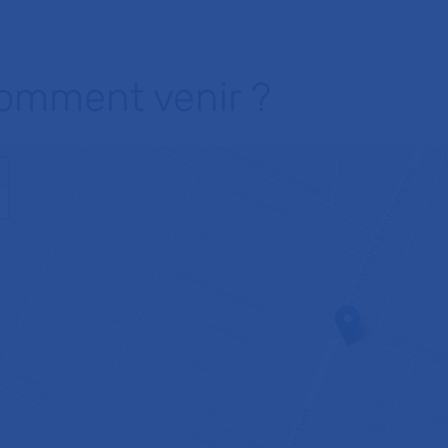
omment venir ?
+
−