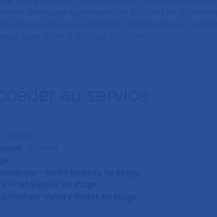
pital afin d’organiser les explorations, les traitements e
ervice développe également des activités de recherche
valuation de nouvelles stratégies thérapeutiques, not
dies rares et de la thérapie cellulaire.
ccéder au service
e
: Cochin
iment
: Achard
ge
:
ectiologie – Unité Godeau 3e étage
té Fred Siguier 3e étage
té Pasteur Vallery Radot 6e étage