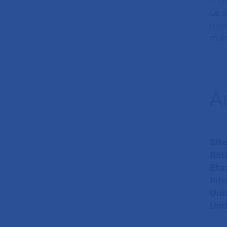
l’hô
Le s
d’é
mala
A
Sit
Bât
Eta
Inf
Uni
Uni