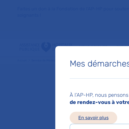
Faites un don à la Fondation de l'AP-HP pour soutenir 
soignants !
VOUS SOIGNER
PATIE
Mes démarches 
Accueil
Service de Médecine Interne
Service
À l’AP-HP, nous pensons 
de rendez-vous à votre 
Hôpital Cochin
Chef de service :
P
En savoir plus