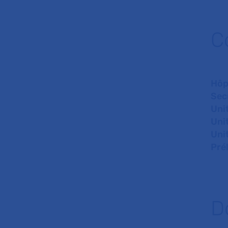
C
Hôp
Sec
Uni
Unit
Uni
Pré
D