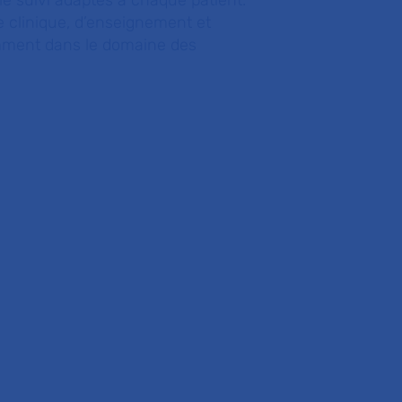
t le suivi adaptés à chaque patient.
 clinique, d’enseignement et
amment dans le domaine des