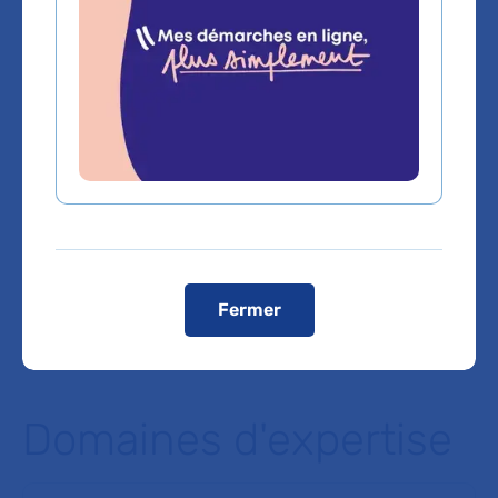
Ligne 14 : station Hôpital Bicêtre
Bus
Bus n°125, 186, 323 : arrêt Hôpital Bicêtre – Benserade
Bus n°47, 131, 125 : arrêt Hôpital du Kremlin Bicêtre
Voiture
Autoroute A6B, sortie 1 Porte d'italie vers rue Gabriel
Péri/D126B puis prendre à gauche rue Gabriel Péri/D126B.
Depuis le périphérique, prendre Porte d'Italie, puis vers rue
Gabriel Péri/D126B.
L’accès en véhicule est autorisé pour les patients
munis de leur convocation
.
Registres publics d’accessibilité (RPA)
Voir le plan de l'hôpital
Fermer
Domaines d'expertise