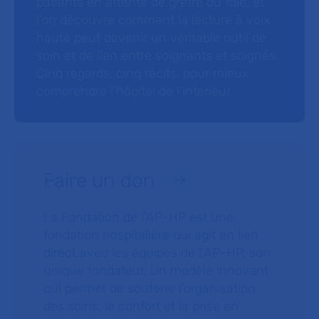
patients en attente de greffe du foie, et
l’on découvre comment la lecture à voix
haute peut devenir un véritable outil de
soin et de lien entre soignants et soignés.
Cinq regards, cinq récits, pour mieux
comprendre l’hôpital de l’intérieur.
Faire un don
La Fondation de l’AP-HP est une
fondation hospitalière qui agit en lien
direct avec les équipes de l’AP-HP, son
unique fondateur. Un modèle innovant
qui permet de soutenir l’organisation
des soins, le confort et la prise en