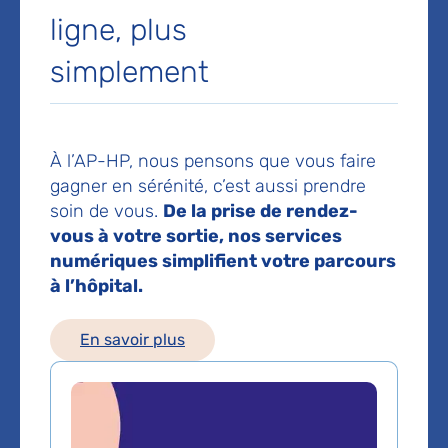
Service d'Hépatologie et
ligne, plus
transplantation hépatique
simplement
pédiatriques
Hôpital Bicêtre
78 avenue du Général Leclerc
94270 Le Kremlin-Bicêtre
À l’AP-HP, nous pensons que vous faire
gagner en sérénité, c’est aussi prendre
Prise de rendez-vous :
01 45 21 31 32
soin de vous.
De la prise de rendez-
vous à votre sortie, nos services
Voir toutes les informations de contact
numériques simplifient votre parcours
à l’hôpital.
Les consultations publiques de ce médecin sont
conventionnées secteur 1 (tarifs de l'AP-HP)
En savoir plus
Comment venir à l'hôpital ?
Métro
Ligne 7 : station Le Kremlin Bicêtre