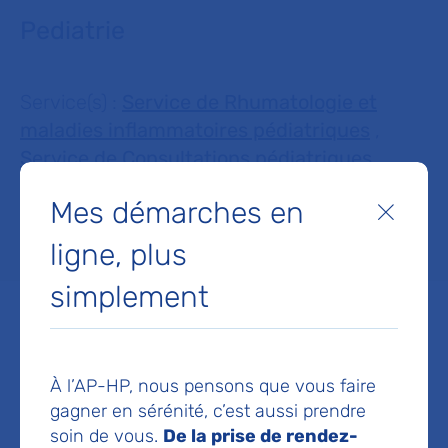
Pediatrie
Service(s) :
Service de Rhumatologie et
maladies inflammatoires pédiatriques
,
Service de Consultations pédiatriques
Mes démarches en
Fermer
Lieu(x) :
Hôpital Bicêtre
ligne, plus
simplement
Service de Rhumatologie et
À l’AP-HP, nous pensons que vous faire
gagner en sérénité, c’est aussi prendre
maladies inflammatoires
soin de vous.
De la prise de rendez-