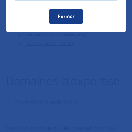
Péri/D126B puis prendre à gauche rue Gabriel Péri/D126B.
Depuis le périphérique, prendre Porte d'Italie, puis vers rue
Gabriel Péri/D126B.
Fermer
L’accès en véhicule est autorisé pour les patients
munis de leur convocation
.
Registres publics d’accessibilité (RPA)
Voir le plan de l'hôpital
Domaines d'expertise
Rhumatologie pédiatrique
Vous êtes médecin de ville, pour adresser vos