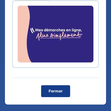
Medecine generale
Service(s) :
Service d'Hématologie
biologique
Lieu(x) :
Hôpital Armand-Trousseau
Fermer