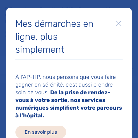
Faites un don à la Fondation de l'AP-HP pour soutenir la
recherche, l'innovation et la qualité de vie à l'hôpital pour les
Mes démarches en
patients et les soignants !
Fermer
ligne, plus
Je fais un don
simplement
MON AP-HP
FAIRE UN DON
NOS HÔPITAUX
Menu
Aff
À l’AP-HP, nous pensons que vous faire
Accueil
Dr BALLERINI PAOLA
gagner en sérénité, c’est aussi prendre
soin de vous.
De la prise de rendez-
Dr PAOLA
vous à votre sortie, nos services
numériques simplifient votre parcours
à l’hôpital.
BALLERINI
En savoir plus