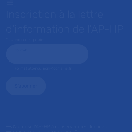
Inscription à la lettre
d’information de l’AP-HP
* : champ obligatoire
Courriel
*
Format attendu: nom@domaine.fr
J'autorise l'AP-HP à conserver mes données
transmises via ce formulaire.
*