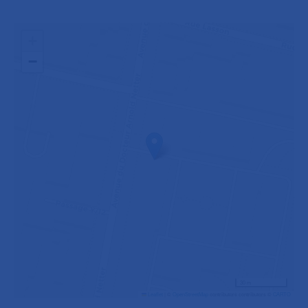
+
−
30 m
Leaflet
|
©
OpenStreetMap
contributors contributors ©
CARTO