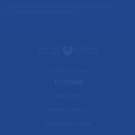
J'autorise l'AP-HP à conserver mes données
transmises via ce formulaire.
*
Nos réseaux sociaux
Facebook
Instagram
Linkedin
Youtube
Bluesky
Vous soigner
Patients et proches
Professionnels de santé