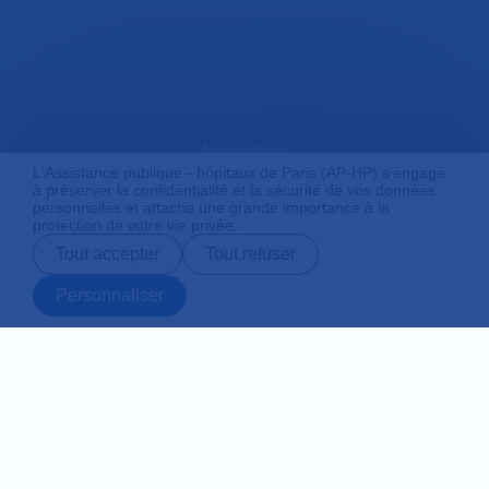
Accessibilité
L'Assistance publique - hôpitaux de Paris (AP-HP) s'engage
à préserver la confidentialité et la sécurité de vos données
personnelles et attache une grande importance à la
protection de votre vie privée.
Mentions légales
Tout accepter
Tout refuser
Personnaliser
Plan du site
Prendre rendez-
Contact
Payer en ligne
Préparer son
vous en ligne
admission
Protection des données personnelles