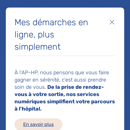
Faites un don à la Fondation de l'AP-HP pour soutenir la
recherche, l'innovation et la qualité de vie à l'hôpital pour les
Mes démarches en
patients et les soignants !
Fermer
ligne, plus
Je fais un don
simplement
MON AP-HP
FAIRE UN DON
NOS HÔPITAUX
Menu
Aff
À l’AP-HP, nous pensons que vous faire
Accueil
Hôpitaux de l’AP-HP
Hôpital Armand-Trousseau
gagner en sérénité, c’est aussi prendre
soin de vous.
De la prise de rendez-
vous à votre sortie, nos services
Hôpital Armand-
numériques simplifient votre parcours
à l’hôpital.
Trousseau
En savoir plus