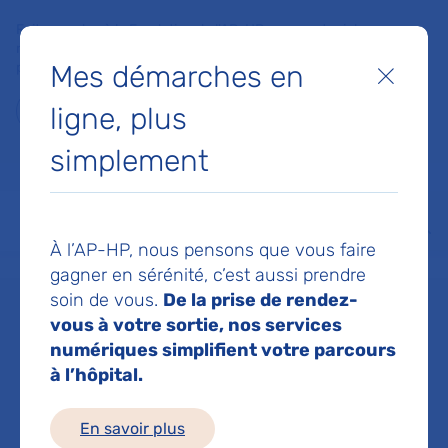
Faites un don à la Fondation de l'AP-HP pour soutenir la
recherche, l'innovation et la qualité de vie à l'hôpital pour les
Mes démarches en
patients et les soignants !
Fermer
ligne, plus
Je fais un don
simplement
MON AP-HP
FAIRE UN DON
NOS HÔPITAUX
Menu
Aff
À l’AP-HP, nous pensons que vous faire
Accueil
Service d'Urgences pédiatriques
gagner en sérénité, c’est aussi prendre
soin de vous.
De la prise de rendez-
vous à votre sortie, nos services
Service
numériques simplifient votre parcours
à l’hôpital.
d'Urgences
En savoir plus