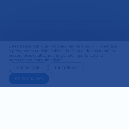
Accessibilité
L'Assistance publique - hôpitaux de Paris (AP-HP) s'engage
à préserver la confidentialité et la sécurité de vos données
personnelles et attache une grande importance à la
protection de votre vie privée.
Mentions légales
Tout accepter
Tout refuser
Personnaliser
Plan du site
Prendre rendez-
Contact
Payer en ligne
Préparer son
vous en ligne
admission
Protection des données personnelles