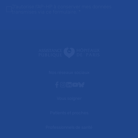
J'autorise l'AP-HP à conserver mes données
transmises via ce formulaire.
*
Nos réseaux sociaux
Facebook
Instagram
Linkedin
Youtube
Bluesky
Vous soigner
Patients et proches
Professionnels de santé