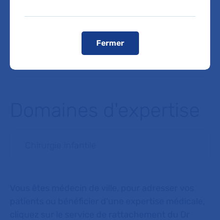
L’accès en véhicule est autorisé pour les patients
munis de leur convocation
.
Registres publics d’accessibilité (RPA)
Fermer
Voir le plan de l'hôpital
Domaines d'expertise
Chirurgie infantile
Vous êtes médecin de ville, pour adresser vos
patients ou bénéficier d'une expertise médicale,
cliquez sur le service de rattachement du Dr