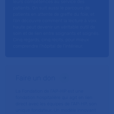
leurs compétences au service des
patients. On suit aussi le parcours de
patients en attente de greffe du foie, et
l’on découvre comment la lecture à voix
haute peut devenir un véritable outil de
soin et de lien entre soignants et soignés.
Cinq regards, cinq récits, pour mieux
comprendre l’hôpital de l’intérieur.
Faire un don
La Fondation de l’AP-HP est une
fondation hospitalière qui agit en lien
direct avec les équipes de l’AP-HP, son
unique fondateur. Un modèle innovant